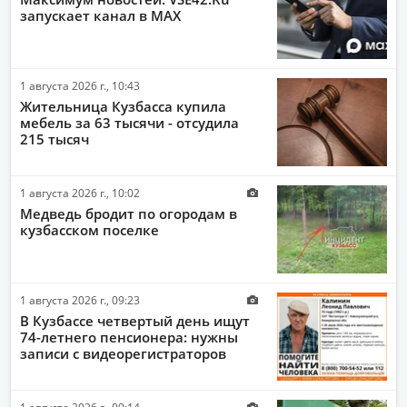
запускает канал в MAX
ПОЛИТИКА
ЭКОНОМИКА
1 августа 2026 г., 10:43
ПРОИСШЕСТВИЯ
Жительница Кузбасса купила
АВТО-МОТО
мебель за 63 тысячи - отсудила
215 тысяч
ДРУГИЕ НОВОСТИ
ЗДОРОВЬЕ
1 августа 2026 г., 10:02
Медведь бродит по огородам в
ИНТЕРНЕТ
кузбасском поселке
НАУКА И ТЕХНОЛОГИИ
КУЛЬТУРА
1 августа 2026 г., 09:23
РАБОТА И ДЕНЬГИ
В Кузбассе четвертый день ищут
74-летнего пенсионера: нужны
записи с видеорегистраторов
1 августа 2026 г., 09:14