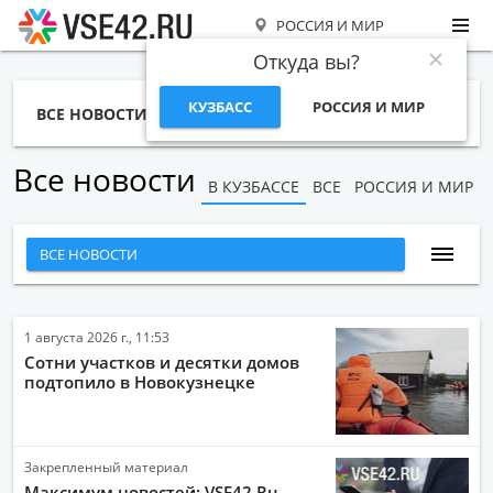
РОССИЯ И МИР
Откуда вы?
КУЗБАСС
РОССИЯ И МИР
ВСЕ НОВОСТИ
СТАТЬИ
ТЕМЫ
ФОТО
СПЕЦПРОЕКТЫ
РАБОТА И ДЕНЬГИ
Все новости
В КУЗБАССЕ
ВСЕ
РОССИЯ И МИР
ВСЕ НОВОСТИ
НАРОДНЫЕ НОВОСТИ
НОВОСТИ С ВИДЕО
1 августа 2026 г., 11:53
Сотни участков и десятки домов
НОВОСТИ КОМПАНИЙ
подтопило в Новокузнецке
ГЛАВНЫЕ НОВОСТИ
СПОРТ
Закрепленный материал
ОБЩЕСТВО
Максимум новостей: VSE42.Ru