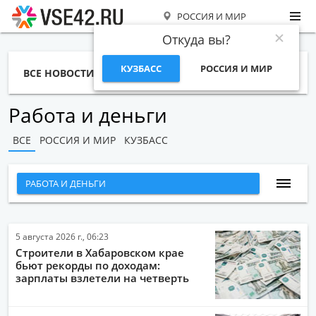
РОССИЯ И МИР
Откуда вы?
КУЗБАСС
РОССИЯ И МИР
ВСЕ НОВОСТИ
СТАТЬИ
ТЕМЫ
ФОТО
СПЕЦПРОЕКТЫ
РАБОТА И ДЕНЬГИ
Работа и деньги
ВСЕ
РОССИЯ И МИР
КУЗБАСС
РАБОТА И ДЕНЬГИ
ВСЕ НОВОСТИ
НАРОДНЫЕ НОВОСТИ
5 августа 2026 г., 06:23
Строители в Хабаровском крае
НОВОСТИ С ВИДЕО
бьют рекорды по доходам:
зарплаты взлетели на четверть
НОВОСТИ КОМПАНИЙ
ГЛАВНЫЕ НОВОСТИ