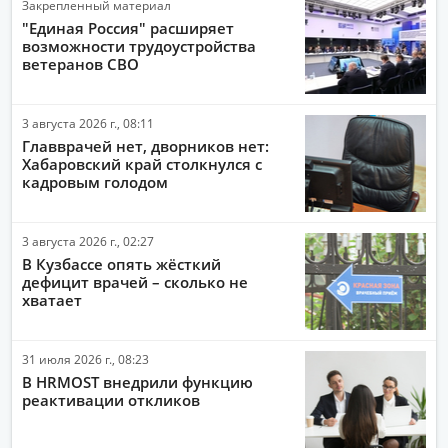
Закрепленный материал
СПОРТ
"Единая Россия" расширяет
возможности трудоустройства
ОБЩЕСТВО
ветеранов СВО
ПОЛИТИКА
3 августа 2026 г., 08:11
ЭКОНОМИКА
Главврачей нет, дворников нет:
ПРОИСШЕСТВИЯ
Хабаровский край столкнулся с
кадровым голодом
АВТО-МОТО
ДРУГИЕ НОВОСТИ
3 августа 2026 г., 02:27
В Кузбассе опять жёсткий
ЗДОРОВЬЕ
дефицит врачей – сколько не
хватает
ИНТЕРНЕТ
НАУКА И ТЕХНОЛОГИИ
31 июля 2026 г., 08:23
КУЛЬТУРА
В HRMOST внедрили функцию
реактивации откликов