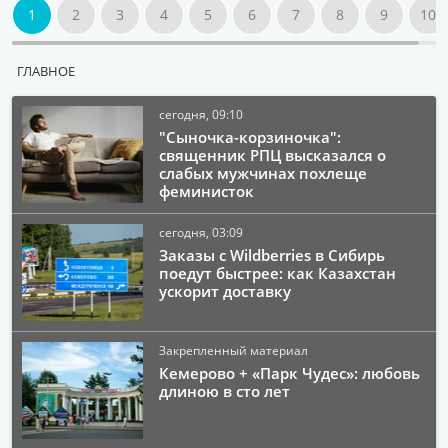
1
2
3
4
5
6
7
8
9
10
ГЛАВНОЕ
сегодня, 09:10
"Сыночка-корзиночка":
священник РПЦ высказался о
слабых мужчинах похлеще
феминисток
сегодня, 03:09
Заказы с Wildberries в Сибирь
поедут быстрее: как Казахстан
ускорит доставку
Закрепленный материал
Кемерово + «Парк Чудес»: любовь
длиною в сто лет