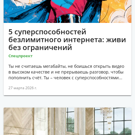
ПРОИСШЕСТВИЯ
НАУКА И ТЕХНОЛОГИИ
ПОКУПКИ
5 суперспособностей
безлимитного интернета: живи
СОЦИАЛЬНОЕ ПРЕДПРИНИМАТЕЛЬСТВО
без ограничений
ОБЩЕСТВО
Спецпроект
Ты не считаешь мегабайты, не боишься открыть видео
в высоком качестве и не прерываешь разговор, чтобы
пополнить счёт. Ты – человек с суперспособностями...
27 марта 2026 г.