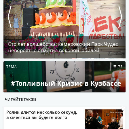
Сто лет волшебства: кемеровский Парк Чудес
невероятно отметил вековой юбилей
ТЕМА
75
#Топливный Кризис в Кузбассе
ЧИТАЙТЕ ТАКЖЕ
i
i
i
i
Ролик длится несколько секунд,
а смеяться вы будете долго