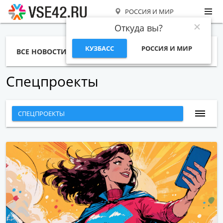
РОССИЯ И МИР
Откуда вы?
КУЗБАСС
РОССИЯ И МИР
ВСЕ НОВОСТИ
СТАТЬИ
ТЕМЫ
ФОТО
СПЕЦПРОЕКТЫ
РАБОТА И ДЕНЬГИ
Спецпроекты
СПЕЦПРОЕКТЫ
ВСЕ СТАТЬИ
БИЗНЕС И ФИНАНСЫ
ГОРОД
ЭНЕРГЕТИКА И ЖКХ
ЭКСПЕРИМЕНТ
ЗДОРОВЬЕ