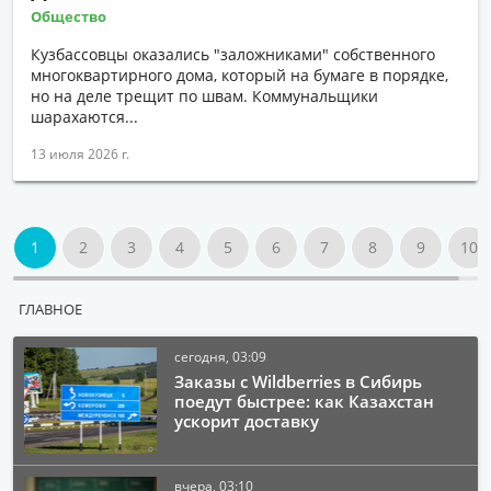
Общество
Кузбассовцы оказались "заложниками" собственного
многоквартирного дома, который на бумаге в порядке,
но на деле трещит по швам. Коммунальщики
шарахаются...
13 июля 2026 г.
1
2
3
4
5
6
7
8
9
10
ГЛАВНОЕ
сегодня, 03:09
Заказы с Wildberries в Сибирь
поедут быстрее: как Казахстан
ускорит доставку
вчера, 03:10