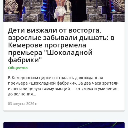
НАУКА И ТЕХНОЛОГИИ
ПОКУПКИ
СОЦИАЛЬНОЕ ПРЕДПРИНИМАТЕЛЬСТВО
Дети визжали от восторга,
взрослые забывали дышать: в
ОБЩЕСТВО
Кемерове прогремела
СПЕЦПРОЕКТЫ
премьера "Шоколадной
фабрики"
Общество
В Кемеровском цирке состоялась долгожданная
премьера «Шоколадной фабрики». За два часа зрители
испытали целую гамму эмоций — от смеха и умиления
до волнения...
03 августа 2026 г.