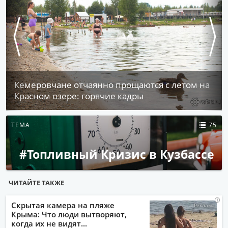
Кемеровчане отчаянно прощаются с летом на
Красном озере: горячие кадры
ТЕМА
75
#Топливный Кризис в Кузбассе
ЧИТАЙТЕ ТАКЖЕ
i
i
i
i
Скрытая камера на пляже
Крыма: Что люди вытворяют,
когда их не видят...