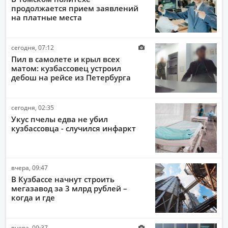
продолжается прием заявлений
ОБЩЕСТВО
на платные места
ПОЛИТИКА
сегодня, 07:12
ЭКОНОМИКА
Пил в самолете и крыл всех
ПРОИСШЕСТВИЯ
матом: кузбассовец устроил
дебош на рейсе из Петербурга
АВТО-МОТО
ДРУГИЕ НОВОСТИ
сегодня, 02:35
Укус пчелы едва не убил
ЗДОРОВЬЕ
кузбассовца - случился инфаркт
НАУКА И ТЕХНОЛОГИИ
КУЛЬТУРА
вчера, 09:47
РАБОТА И ДЕНЬГИ
В Кузбассе начнут строить
мегазавод за 3 млрд рублей –
когда и где
вчера, 09:37