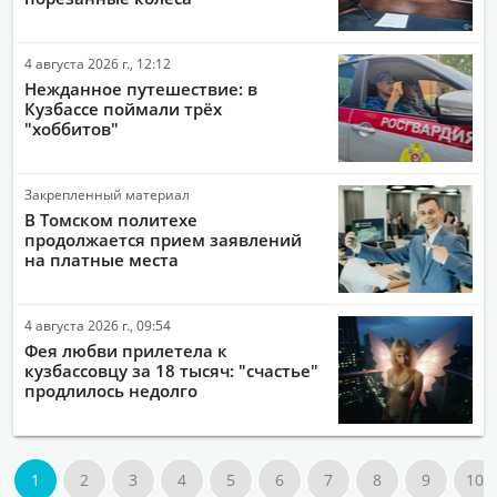
4 августа 2026 г., 12:12
Нежданное путешествие: в
Кузбассе поймали трёх
"хоббитов"
Закрепленный материал
В Томском политехе
продолжается прием заявлений
на платные места
4 августа 2026 г., 09:54
Фея любви прилетела к
кузбассовцу за 18 тысяч: "счастье"
продлилось недолго
1
2
3
4
5
6
7
8
9
10