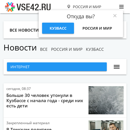
РОССИЯ И МИР
Откуда вы?
КУЗБАСС
РОССИЯ И МИР
ВСЕ НОВОСТИ
СТАТЬИ
ТЕМЫ
ФОТО
СПЕЦПРОЕКТЫ
РАБОТА И ДЕНЬГИ
Новости
ВСЕ
РОССИЯ И МИР
КУЗБАСС
ИНТЕРНЕТ
ВСЕ НОВОСТИ
НАРОДНЫЕ НОВОСТИ
сегодня, 08:37
Больше 30 человек утонули в
НОВОСТИ С ВИДЕО
Кузбассе с начала года - среди них
есть дети
НОВОСТИ КОМПАНИЙ
ГЛАВНЫЕ НОВОСТИ
Закрепленный материал
СПОРТ
В Томском политехе