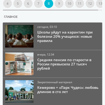
4
5
6
7
8
9
10
11
12
13
ГЛАВНОЕ
сегодня, 03:10
Школы уйдут на карантин при
болезни 20% учащихся: новые
правила
вчера, 12:34
Средняя пенсия по старости в
России превысила 27 тысяч
рублей
Закрепленный материал
Кемерово + «Парк Чудес»: любовь
длиною в сто лет