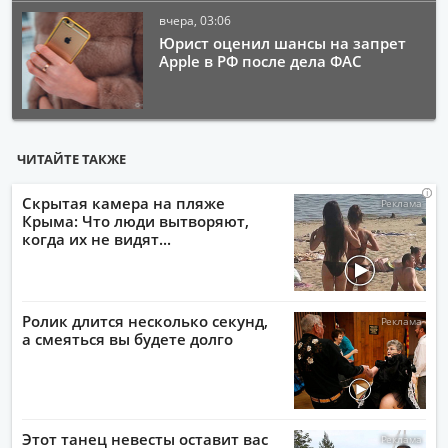
вчера, 03:06
Юрист оценил шансы на запрет
Apple в РФ после дела ФАС
ЧИТАЙТЕ ТАКЖЕ
i
i
i
i
Скрытая камера на пляже
Крыма: Что люди вытворяют,
когда их не видят...
Ролик длится несколько секунд,
а смеяться вы будете долго
Этот танец невесты оставит вас