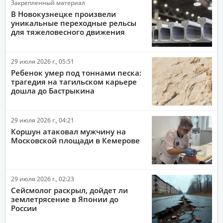
Закрепленный материал
СПОРТ
В Новокузнецке произвели
уникальные переходные рельсы
ОБЩЕСТВО
для тяжеловесного движения
ПОЛИТИКА
29 июля 2026 г., 05:51
ЭКОНОМИКА
Ребенок умер под тоннами песка:
АВТО-МОТО
трагедия на тагильском карьере
дошла до Бастрыкина
ДРУГИЕ НОВОСТИ
ЗДОРОВЬЕ
29 июля 2026 г., 04:21
Коршун атаковал мужчину на
ИНТЕРНЕТ
Московской площади в Кемерове
НАУКА И ТЕХНОЛОГИИ
КУЛЬТУРА
29 июля 2026 г., 02:23
РАБОТА И ДЕНЬГИ
Сейсмолог раскрыл, дойдет ли
землетрясение в Японии до
России