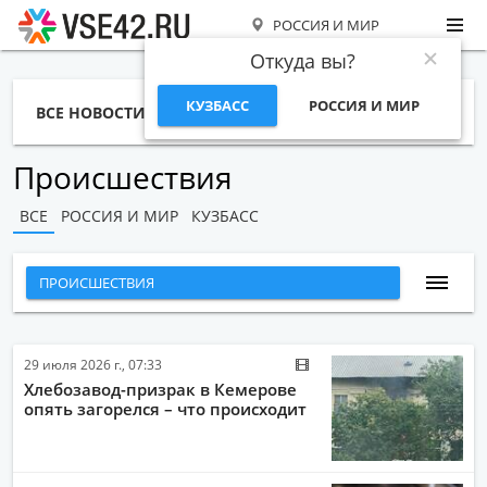
РОССИЯ И МИР
Откуда вы?
КУЗБАСС
РОССИЯ И МИР
ВСЕ НОВОСТИ
СТАТЬИ
ТЕМЫ
ФОТО
СПЕЦПРОЕКТЫ
РАБОТА И ДЕНЬГИ
Происшествия
ВСЕ
РОССИЯ И МИР
КУЗБАСС
ПРОИСШЕСТВИЯ
ВСЕ НОВОСТИ
НАРОДНЫЕ НОВОСТИ
29 июля 2026 г., 07:33
Хлебозавод-призрак в Кемерове
НОВОСТИ С ВИДЕО
опять загорелся – что происходит
НОВОСТИ КОМПАНИЙ
ГЛАВНЫЕ НОВОСТИ