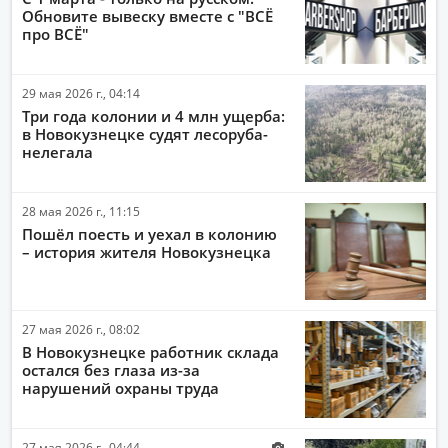
Обновите вывеску вместе с "ВСЁ
ОБЩЕСТВО
про ВСЁ"
ПОЛИТИКА
29 мая 2026 г., 04:14
ЭКОНОМИКА
Три года колонии и 4 млн ущерба:
АВТО-МОТО
в Новокузнецке судят лесоруба-
нелегала
ДРУГИЕ НОВОСТИ
ЗДОРОВЬЕ
28 мая 2026 г., 11:15
Пошёл поесть и уехал в колонию
ИНТЕРНЕТ
– история жителя Новокузнецка
НАУКА И ТЕХНОЛОГИИ
КУЛЬТУРА
27 мая 2026 г., 08:02
РАБОТА И ДЕНЬГИ
В Новокузнецке работник склада
остался без глаза из-за
нарушений охраны труда
27 мая 2026 г., 04:44