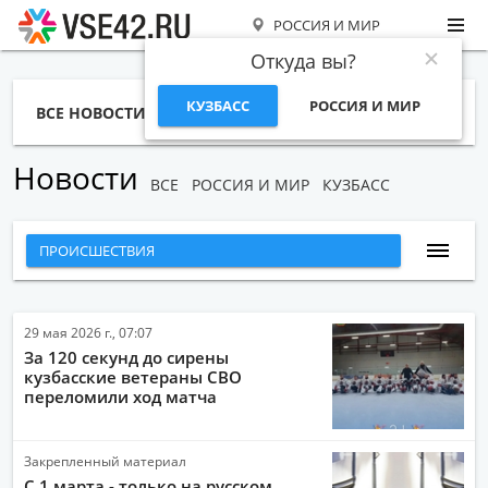
РОССИЯ И МИР
Откуда вы?
КУЗБАСС
РОССИЯ И МИР
ВСЕ НОВОСТИ
СТАТЬИ
ТЕМЫ
ФОТО
СПЕЦПРОЕКТЫ
РАБОТА И ДЕНЬГИ
Новости
ВСЕ
РОССИЯ И МИР
КУЗБАСС
ПРОИСШЕСТВИЯ
ВСЕ НОВОСТИ
НАРОДНЫЕ НОВОСТИ
29 мая 2026 г., 07:07
За 120 секунд до сирены
НОВОСТИ С ВИДЕО
кузбасские ветераны СВО
переломили ход матча
НОВОСТИ КОМПАНИЙ
ГЛАВНЫЕ НОВОСТИ
Закрепленный материал
СПОРТ
С 1 марта - только на русском.