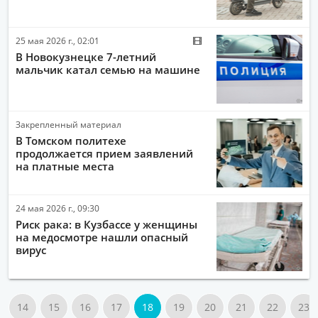
25 мая 2026 г., 02:01
В Новокузнецке 7-летний
мальчик катал семью на машине
Закрепленный материал
В Томском политехе
продолжается прием заявлений
на платные места
24 мая 2026 г., 09:30
Риск рака: в Кузбассе у женщины
на медосмотре нашли опасный
вирус
14
15
16
17
18
19
20
21
22
23