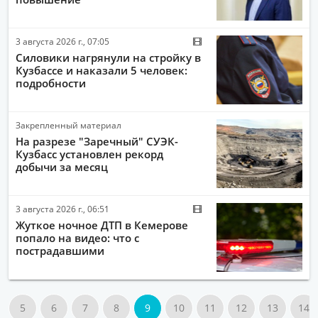
3 августа 2026 г., 07:05
Силовики нагрянули на стройку в
Кузбассе и наказали 5 человек:
подробности
Закрепленный материал
На разрезе "Заречный" СУЭК-
Кузбасс установлен рекорд
добычи за месяц
3 августа 2026 г., 06:51
Жуткое ночное ДТП в Кемерове
попало на видео: что с
пострадавшими
5
6
7
8
9
10
11
12
13
14