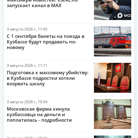
запускает канал в MAX
ПОЛИТИКА
ЭКОНОМИКА
3 августа 2026 г., 11:45
ПРОИСШЕСТВИЯ
С 1 сентября билеты на поезда в
АВТО-МОТО
Кузбассе будут продавать по-
новому
ДРУГИЕ НОВОСТИ
ЗДОРОВЬЕ
3 августа 2026 г., 11:11
Подготовка к массовому убийству:
ИНТЕРНЕТ
в Кузбассе подростки хотели
взорвать школу
НАУКА И ТЕХНОЛОГИИ
КУЛЬТУРА
3 августа 2026 г., 10:54
РАБОТА И ДЕНЬГИ
Московская фирма кинула
кузбассовца на деньги и
поплатилась - подробности
3 августа 2026 г., 10:31