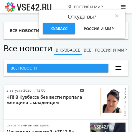
РОССИЯ И МИР
Откуда вы?
КУЗБАСС
РОССИЯ И МИР
ВСЕ НОВОСТИ
СТАТЬИ
ТЕМЫ
ФОТО
СПЕЦПРОЕКТЫ
РАБОТА И ДЕНЬГИ
Все новости
В КУЗБАССЕ
ВСЕ
РОССИЯ И МИР
ВСЕ НОВОСТИ
НАРОДНЫЕ НОВОСТИ
НОВОСТИ С ВИДЕО
3 августа 2026 г., 12:00
ЧП! В Кузбассе без вести пропала
НОВОСТИ КОМПАНИЙ
женщина с младенцем
ГЛАВНЫЕ НОВОСТИ
СПОРТ
Закрепленный материал
ОБЩЕСТВО
Максимум новостей: VSE42.Ru