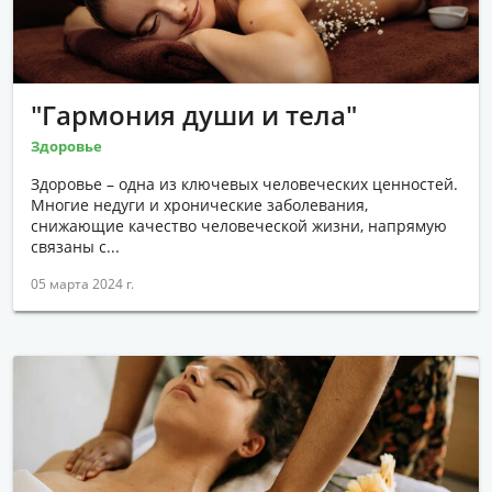
НАУКА И ТЕХНОЛОГИИ
ПОКУПКИ
СОЦИАЛЬНОЕ ПРЕДПРИНИМАТЕЛЬСТВО
"Гармония души и тела"
ОБЩЕСТВО
Здоровье
СПЕЦПРОЕКТЫ
Здоровье – одна из ключевых человеческих ценностей.
Многие недуги и хронические заболевания,
снижающие качество человеческой жизни, напрямую
связаны с...
05 марта 2024 г.