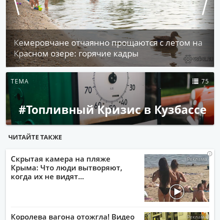
Кемеровчане отчаянно прощаются с летом на
Красном озере: горячие кадры
ТЕМА
75
#Топливный Кризис в Кузбассе
ЧИТАЙТЕ ТАКЖЕ
i
i
i
i
Скрытая камера на пляже
Крыма: Что люди вытворяют,
когда их не видят...
Королева вагона отожгла! Видео