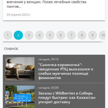
влечения у женщин. Позже лечебные свойства
пантов...
03 апреля 2023 г.
1
2
3
4
5
6
7
8
9
10
ГЛАВНОЕ
сегодня, 09:10
"Сыночка-корзиночка":
священник РПЦ высказался о
слабых мужчинах похлеще
феминисток
сегодня, 03:09
Заказы с Wildberries в Сибирь
поедут быстрее: как Казахстан
ускорит доставку