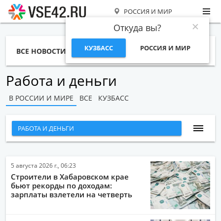
РОССИЯ И МИР
Откуда вы?
КУЗБАСС
РОССИЯ И МИР
ВСЕ НОВОСТИ
СТАТЬИ
ТЕМЫ
ФОТО
СПЕЦПРОЕКТЫ
РАБОТА И ДЕНЬГИ
Работа и деньги
В РОССИИ И МИРЕ
ВСЕ
КУЗБАСС
РАБОТА И ДЕНЬГИ
ВСЕ НОВОСТИ
НАРОДНЫЕ НОВОСТИ
5 августа 2026 г., 06:23
Строители в Хабаровском крае
НОВОСТИ С ВИДЕО
бьют рекорды по доходам:
зарплаты взлетели на четверть
НОВОСТИ КОМПАНИЙ
ГЛАВНЫЕ НОВОСТИ