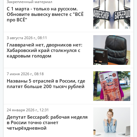
Закрепленный материал
СПОРТ
С 1 марта - только на русском.
Обновите вывеску вместе с "ВСЁ
ОБЩЕСТВО
про ВСЁ"
ПОЛИТИКА
3 августа 2026 г., 08:11
ЭКОНОМИКА
Главврачей нет, дворников нет:
ПРОИСШЕСТВИЯ
Хабаровский край столкнулся с
кадровым голодом
АВТО-МОТО
ДРУГИЕ НОВОСТИ
7 июня 2026 г., 08:18
Названы 5 отраслей в России, где
ЗДОРОВЬЕ
платят больше 200 тысяч рублей
ИНТЕРНЕТ
НАУКА И ТЕХНОЛОГИИ
24 января 2026 г., 12:31
КУЛЬТУРА
Депутат Бессараб: рабочая неделя
в России точно станет
четырёхдневной