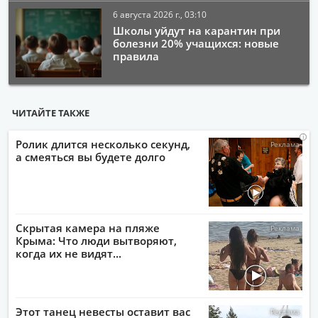
6 августа 2026 г., 03:10
Школы уйдут на карантин при
болезни 20% учащихся: новые
правила
ЧИТАЙТЕ ТАКЖЕ
i
i
i
i
Ролик длится несколько секунд,
а смеяться вы будете долго
Скрытая камера на пляже
Крыма: Что люди вытворяют,
когда их не видят...
Этот танец невесты оставит вас