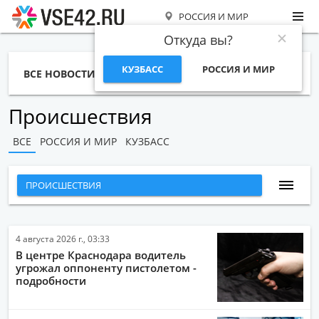
РОССИЯ И МИР
Откуда вы?
КУЗБАСС
РОССИЯ И МИР
ВСЕ НОВОСТИ
СТАТЬИ
ТЕМЫ
ФОТО
СПЕЦПРОЕКТЫ
РАБОТА И ДЕНЬГИ
Происшествия
ВСЕ
РОССИЯ И МИР
КУЗБАСС
ПРОИСШЕСТВИЯ
ВСЕ НОВОСТИ
НАРОДНЫЕ НОВОСТИ
4 августа 2026 г., 03:33
В центре Краснодара водитель
НОВОСТИ С ВИДЕО
угрожал оппоненту пистолетом -
подробности
НОВОСТИ КОМПАНИЙ
ГЛАВНЫЕ НОВОСТИ