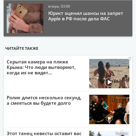
вчера, 03:06
Юрист оценил шансы на запрет
Apple в РФ после дела ФАС
ЧИТАЙТЕ ТАКЖЕ
i
i
i
i
Скрытая камера на пляже
Крыма: Что люди вытворяют,
когда их не видят...
Ролик длится несколько секунд,
а смеяться вы будете долго
Этот танец невесты оставит вас