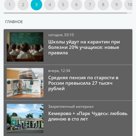
1
2
3
4
5
6
7
8
9
10
ГЛАВНОЕ
сегодня, 03:10
Школы уйдут на карантин при
болезни 20% учащихся: новые
правила
вчера, 12:34
Средняя пенсия по старости в
России превысила 27 тысяч
рублей
Закрепленный материал
Кемерово + «Парк Чудес»: любовь
длиною в сто лет