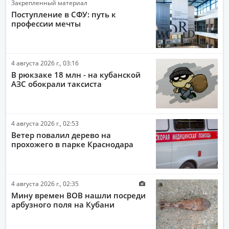
Закрепленный материал
СПОРТ
Поступление в СФУ: путь к
профессии мечты
ОБЩЕСТВО
ПОЛИТИКА
4 августа 2026 г., 03:16
ЭКОНОМИКА
В рюкзаке 18 млн - на кубанской
АВТО-МОТО
АЗС обокрали таксиста
ДРУГИЕ НОВОСТИ
ЗДОРОВЬЕ
4 августа 2026 г., 02:53
Ветер повалил дерево на
ИНТЕРНЕТ
прохожего в парке Краснодара
НАУКА И ТЕХНОЛОГИИ
КУЛЬТУРА
4 августа 2026 г., 02:35
РАБОТА И ДЕНЬГИ
Мину времен ВОВ нашли посреди
арбузного поля на Кубани