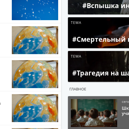
#Вспышка ин
ТЕМА
ТЕМА
ГЛАВНОЕ
сего
в
Шк
уч