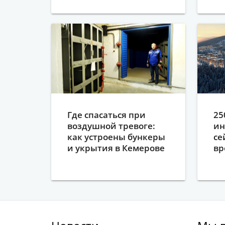
Где спасаться при
25
воздушной тревоге:
ин
как устроены бункеры
се
и укрытия в Кемерове
вр
Ш