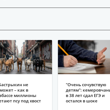
Бастрыкин не
"Очень сочувствую
может – как в
детям": кемеровчан
збассе миллионы
в 38 лет сдал ЕГЭ и
етают псу под хвост
остался в шоке