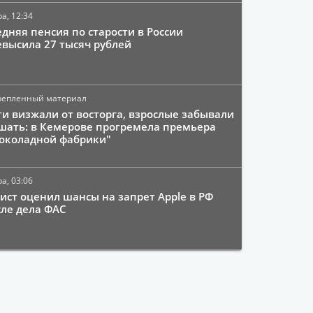
а, 12:34
дняя пенсия по старости в России
евысила 27 тысяч рублей
репленный материал
ти визжали от восторга, взрослые забывали
шать: в Кемерове прогремела премьера
околадной фабрики"
а, 03:06
ист оценил шансы на запрет Apple в РФ
сле дела ФАС