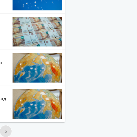
о
над
5