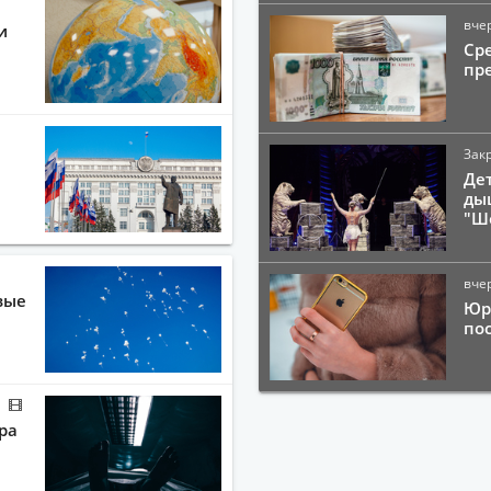
вчер
и
Сре
пр
Зак
Де
ды
"Ш
вчер
вые
Юр
по
ра