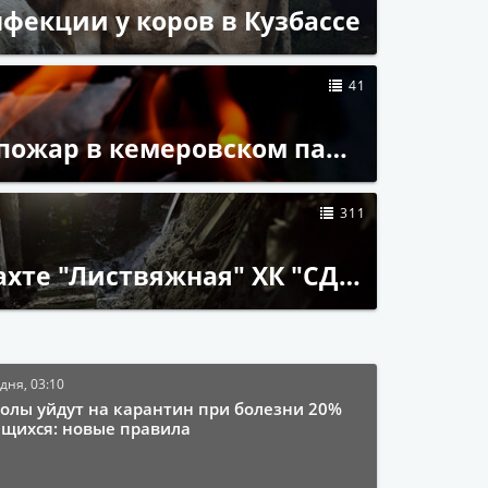
фекции у коров в Кузбассе
41
#Смертельный пожар в кемеровском пансионате
311
#Трагедия на шахте "Листвяжная" ХК "СДС-Уголь"
дня, 03:10
олы уйдут на карантин при болезни 20%
ащихся: новые правила