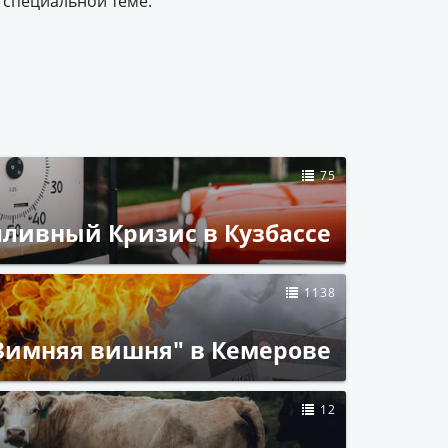
 специальной теме.
75
пливный Кризис в Кузбассе
1138
Зимняя вишня" в Кемерове
12