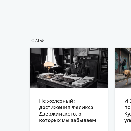
CТАТЬИ
Не железный:
И 
достижения Феликса
по
Дзержинского, о
Ку
которых мы забываем
ул