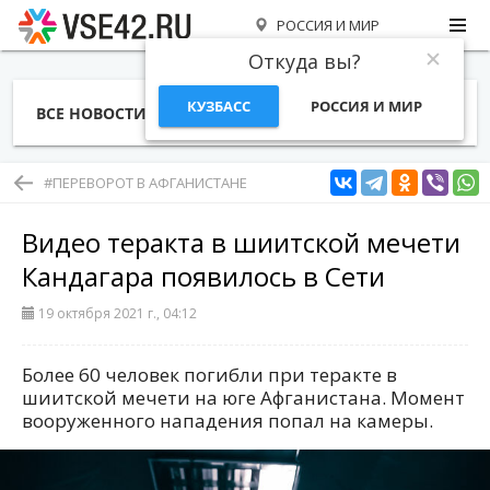
РОССИЯ И МИР
Откуда вы?
КУЗБАСС
РОССИЯ И МИР
ВСЕ НОВОСТИ
СТАТЬИ
ТЕМЫ
ФОТО
СПЕЦПРОЕКТЫ
РАБОТА И ДЕНЬГИ
#ПЕРЕВОРОТ В АФГАНИСТАНЕ
Видео теракта в шиитской мечети
Кандагара появилось в Сети
19 октября 2021 г., 04:12
Более 60 человек погибли при теракте в
шиитской мечети на юге Афганистана. Момент
вооруженного нападения попал на камеры.