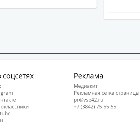
 соцсетях
Реклама
x
Медиакит
egram
Рекламная сетка страницы
нтакте
pr@vse42.ru
оклассники
+7 (3842) 75-55-55
tube
н