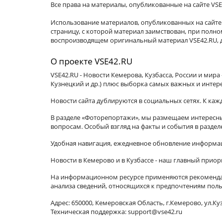
Все права на материалы, опубликованные на сайте VSE
Использование материалов, опубликованных на сайте 
страницу, с которой материал заимствован, при пол
воспроизводящем оригинальный материал VSE42.RU, д
О проекте VSE42.RU
VSE42.RU - Новости Кемерова, Кузбасса, России и мир
Кузнецкий и др.) плюс выборка самых важных и интер
Новости сайта дублируются в социальных сетях. К ка
В разделе «Фоторепортажи», мы размещаем интересные
вопросам. Особый взгляд на факты и события в разде
Удобная навигация, ежедневное обновление информац
Новости в Кемерово и в Кузбассе - наш главный приор
На информационном ресурсе применяются рекомендат
анализа сведений, относящихся к предпочтениям поль
Адрес: 650000, Кемеровская Область, г.Кемерово, ул.Куз
Техническая поддержка: support@vse42.ru