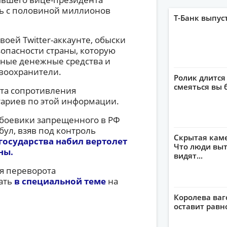
ь с половиной миллионов
Т-Банк выпус
воей Twitter-аккаунте, обыски
опасности страны, которую
нные денежные средства и
авоохранители.
Ролик длится
смеяться вы 
та сопротивления
тариев по этой информации.
 боевики запрещенного в РФ
бул, взяв под контроль
Скрытая кам
 государства набил вертолет
Что люди выт
ны.
видят...
я переворота
тать
в специальной теме
на
Королева ваг
оставит рав