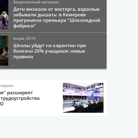
Закрепленный материал
Дети визжали от восторга, взрослые
забывали дышать: в Кемерове
прогремела премьера "Шоколадной
фабрики"
вчера, 03:10
Школы уйдут на карантин при
болезни 20% учащихся: новые
правила
атериал
ия" расширяет
трудоустройства
ВО