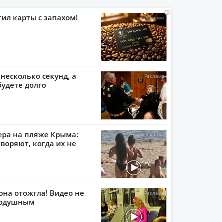
i
i
i
i
тил карты с запахом!
 несколько секунд, а
будете долго
ера на пляже Крыма:
воряют, когда их не
она отожгла! Видео не
нодушным