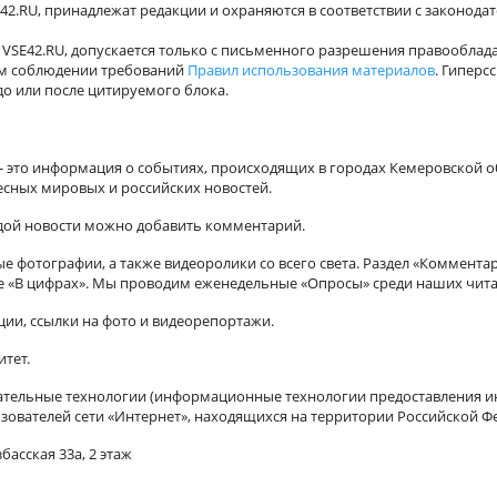
42.RU, принадлежат редакции и охраняются в соответствии с законода
VSE42.RU, допускается только с письменного разрешения правооблада
ном соблюдении требований
Правил использования материалов
. Гиперс
о или после цитируемого блока.
а - это информация о событиях, происходящих в городах Кемеровской о
есных мировых и российских новостей.
ждой новости можно добавить комментарий.
 фотографии, а также видеоролики со всего света. Раздел «Коммента
ле «В цифрах». Мы проводим еженедельные «Опросы» среди наших чита
ии, ссылки на фото и видеорепортажи.
итет.
ельные технологии (информационные технологии предоставления ин
зователей сети «Интернет», находящихся на территории Российской Ф
басская 33а, 2 этаж