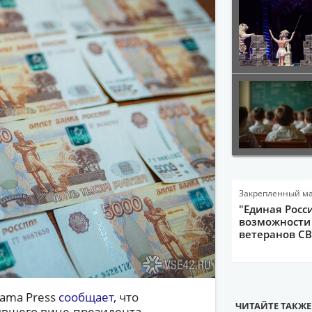
Закрепленный м
"Единая Росс
возможности 
ветеранов С
ama Press
сообщает
,
что
ЧИТАЙТЕ ТАКЖЕ
ывшего вице-президента