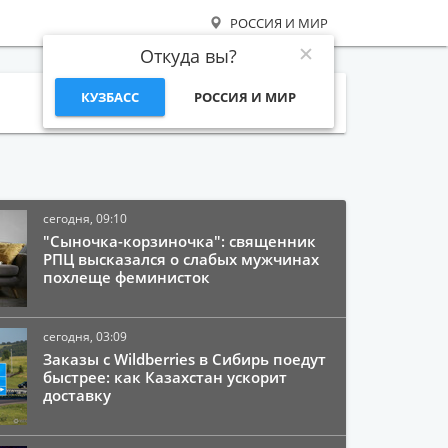
РОССИЯ И МИР
Откуда вы?
КУЗБАСС
РОССИЯ И МИР
Поиск
сегодня, 09:10
"Сыночка-корзиночка": священник
РПЦ высказался о слабых мужчинах
похлеще феминисток
сегодня, 03:09
Заказы с Wildberries в Сибирь поедут
быстрее: как Казахстан ускорит
доставку