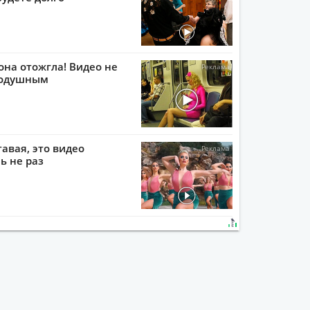
она отожгла! Видео не
нодушным
тавая, это видео
ь не раз