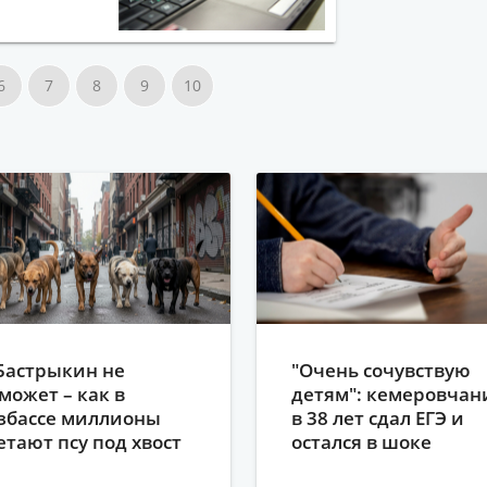
6
7
8
9
10
Бастрыкин не
"Очень сочувствую
может – как в
детям": кемеровчан
збассе миллионы
в 38 лет сдал ЕГЭ и
етают псу под хвост
остался в шоке