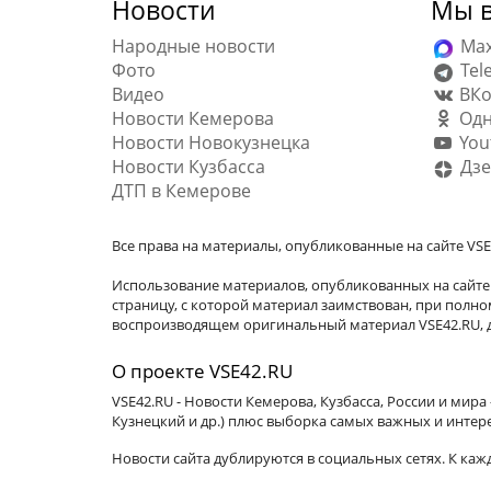
Новости
Мы в
Народные новости
Ma
Фото
Tel
Видео
ВКо
Новости Кемерова
Одн
Новости Новокузнецка
You
Новости Кузбасса
Дзе
ДТП в Кемерове
Все права на материалы, опубликованные на сайте VSE
Использование материалов, опубликованных на сайте 
страницу, с которой материал заимствован, при пол
воспроизводящем оригинальный материал VSE42.RU, д
О проекте VSE42.RU
VSE42.RU - Новости Кемерова, Кузбасса, России и мир
Кузнецкий и др.) плюс выборка самых важных и интер
Новости сайта дублируются в социальных сетях. К ка