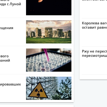
ида с Луной
Королева ваг
оставит рав
мещения
Ржу не перес
пересмотриш
евого
ваний
тировавших