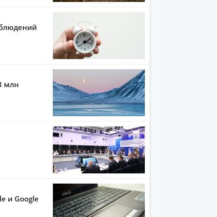
аблюдений
3 млн
e и Google