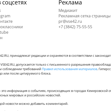
 соцсетях
Реклама
x
Медиакит
egram
Рекламная сетка страницы
нтакте
pr@vse42.ru
оклассники
+7 (3842) 75-55-55
tube
н
42.RU, принадлежат редакции и охраняются в соответствии с законода
VSE42.RU, допускается только с письменного разрешения правооблада
ном соблюдении требований
Правил использования материалов
. Гиперс
о или после цитируемого блока.
а - это информация о событиях, происходящих в городах Кемеровской о
есных мировых и российских новостей.
ждой новости можно добавить комментарий.