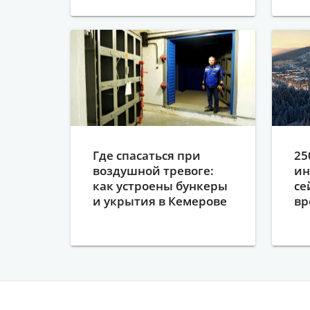
Где спасаться при
25
воздушной тревоге:
ин
как устроены бункеры
се
и укрытия в Кемерове
вр
Ш