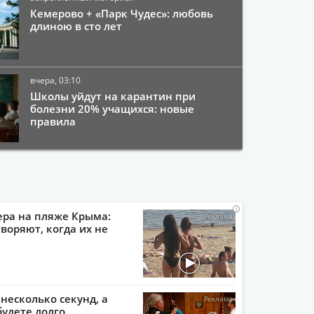
Кемерово + «Парк Чудес»: любовь
длиною в сто лет
вчера, 03:10
Школы уйдут на карантин при
болезни 20% учащихся: новые
правила
i
i
i
i
ера на пляже Крыма:
воряют, когда их не
 несколько секунд, а
будете долго