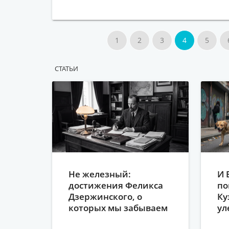
1
2
3
4
5
CТАТЬИ
Не железный:
И 
достижения Феликса
по
Дзержинского, о
Ку
которых мы забываем
ул