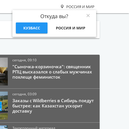
РОССИЯ И МИР
Откуда вы?
КУЗБАСС
РОССИЯ И МИР
Поиск
сегодня, 09:10
"Сыночка-корзиночка": священник
РПЦ высказался о слабых мужчинах
похлеще феминисток
сегодня, 03:09
Заказы с Wildberries в Сибирь поедут
быстрее: как Казахстан ускорит
доставку
Закрепленный материал