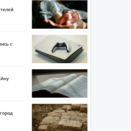
ителей
лись с
айну
город