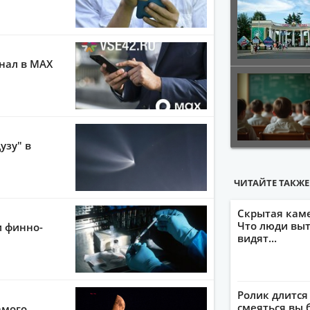
анал в MAX
узу" в
ЧИТАЙТЕ ТАКЖЕ
Скрытая кам
Что люди выт
и финно-
видят...
Ролик длится
смеяться вы 
амого