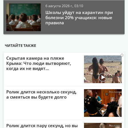
6 августа 2026 г., 03:10
Школы уйдут на карантин при
болезни 20% учащихся: новые
правила
ЧИТАЙТЕ ТАКЖЕ
i
i
i
i
Скрытая камера на пляже
Крыма: Что люди вытворяют,
когда их не видят...
Ролик длится несколько секунд,
а смеяться вы будете долго
Ролик длится пару секунд, но вы