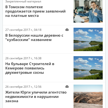
Закрепленный материал
СПОРТ
В Томском политехе
продолжается прием заявлений
ОБЩЕСТВО
на платные места
ПОЛИТИКА
27 сентября 2017 г., 04:18
ЭКОНОМИКА
В Белоруссии нашли деревню с
ПРОИСШЕСТВИЯ
"кузбасским" названием
АВТО-МОТО
ЗДОРОВЬЕ
26 сентября 2017 г., 16:38
На бульваре Строителей в
ИНТЕРНЕТ
Кемерове появились
двухметровые сосны
НАУКА И ТЕХНОЛОГИИ
КУЛЬТУРА
26 сентября 2017 г., 12:56
РАБОТА И ДЕНЬГИ
Жители Юрги уличили агентство
недвижимости в нарушении
закона