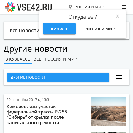
РОССИЯ И МИР
Откуда вы?
КУЗБАСС
РОССИЯ И МИР
ВСЕ НОВОСТИ
СТАТЬИ
ТЕМЫ
ФОТО
СПЕЦПРОЕКТЫ
РАБОТА И ДЕНЬГИ
Другие новости
В КУЗБАССЕ
ВСЕ
РОССИЯ И МИР
ДРУГИЕ НОВОСТИ
ВСЕ НОВОСТИ
НАРОДНЫЕ НОВОСТИ
29 сентября 2017 г., 15:51
Кемеровский участок
НОВОСТИ С ВИДЕО
федеральной трассы Р-255
“Сибирь” открылся после
НОВОСТИ КОМПАНИЙ
капитального ремонта
ГЛАВНЫЕ НОВОСТИ