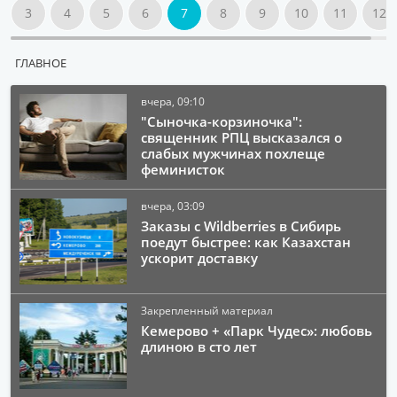
3
4
5
6
7
8
9
10
11
12
ГЛАВНОЕ
вчера, 09:10
"Сыночка-корзиночка":
священник РПЦ высказался о
слабых мужчинах похлеще
феминисток
вчера, 03:09
Заказы с Wildberries в Сибирь
поедут быстрее: как Казахстан
ускорит доставку
Закрепленный материал
Кемерово + «Парк Чудес»: любовь
длиною в сто лет