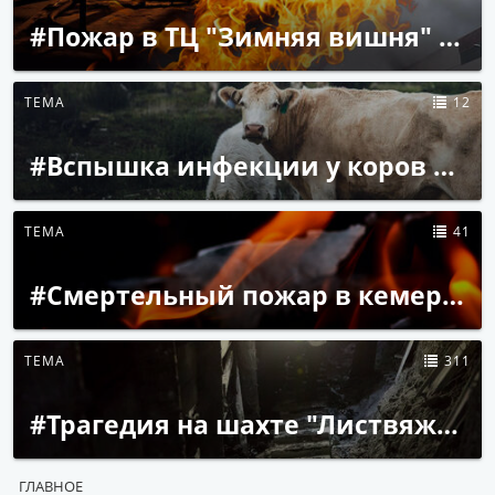
#Пожар в ТЦ "Зимняя вишня" в Кемерове
ТЕМА
12
#Вспышка инфекции у коров в Кузбассе
ТЕМА
41
#Смертельный пожар в кемеровском пансионате
ТЕМА
311
#Трагедия на шахте "Листвяжная" ХК "СДС-Уголь"
ГЛАВНОЕ