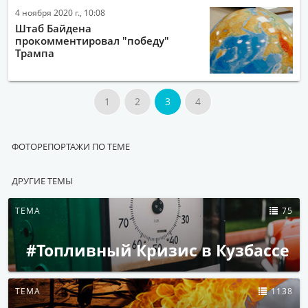
4 ноября 2020 г., 10:08
Штаб Байдена
прокомментировал "победу"
Трампа
1
2
3
4
ФОТОРЕПОРТАЖИ ПО ТЕМЕ
ДРУГИЕ ТЕМЫ
ТЕМА
75
#Топливный Кризис в Кузбассе
ТЕМА
1138