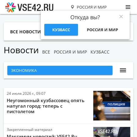
РОССИЯ И МИР
Откуда вы?
КУЗБАСС
РОССИЯ И МИР
ВСЕ НОВОСТИ
СТАТЬИ
ТЕМЫ
ФОТО
СПЕЦПРОЕКТЫ
РАБОТА И ДЕНЬГИ
Новости
ВСЕ
РОССИЯ И МИР
КУЗБАСС
ЭКОНОМИКА
ВСЕ НОВОСТИ
НАРОДНЫЕ НОВОСТИ
24 июля 2026 г., 09:07
Неугомонный кузбассовец опять
НОВОСТИ С ВИДЕО
напугал город: теперь с
пистолетом
НОВОСТИ КОМПАНИЙ
ГЛАВНЫЕ НОВОСТИ
Закрепленный материал
СПОРТ
Максимум новостей: VSE42.Ru