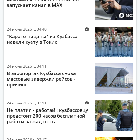
запускает канал в MAX
ОБЩЕСТВО
ПОЛИТИКА
24 июля 2026 г., 04:40
ПРОИСШЕСТВИЯ
"Карате-пацаны" из Кузбасса
АВТО-МОТО
навели суету в Токио
ДРУГИЕ НОВОСТИ
ЗДОРОВЬЕ
24 июля 2026 г., 04:11
В аэропортах Кузбасса снова
ИНТЕРНЕТ
массовые задержки рейсов -
причины
НАУКА И ТЕХНОЛОГИИ
КУЛЬТУРА
24 июля 2026 г., 03:11
РАБОТА И ДЕНЬГИ
Не платил - работай : кузбассовцу
предстоит 200 часов бесплатной
работы за жадность
24 июля 2026 г., 02:17