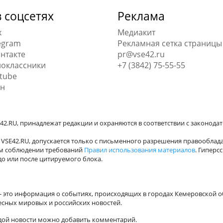
 соцсетях
Реклама
x
Медиакит
egram
Рекламная сетка страницы
нтакте
pr@vse42.ru
оклассники
+7 (3842) 75-55-55
tube
н
42.RU, принадлежат редакции и охраняются в соответствии с законода
VSE42.RU, допускается только с письменного разрешения правооблада
ном соблюдении требований
Правил использования материалов
. Гиперс
о или после цитируемого блока.
а - это информация о событиях, происходящих в городах Кемеровской о
есных мировых и российских новостей.
ждой новости можно добавить комментарий.