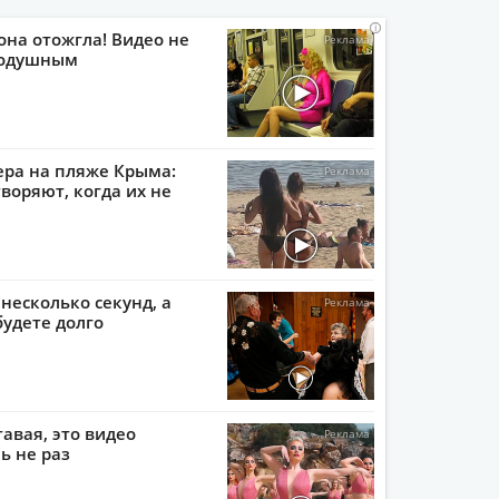
i
i
i
i
она отожгла! Видео не
нодушным
ера на пляже Крыма:
воряют, когда их не
 несколько секунд, а
будете долго
тавая, это видео
ь не раз