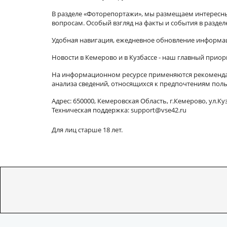
В разделе «Фоторепортажи», мы размещаем интересные
вопросам. Особый взгляд на факты и события в разде
Удобная навигация, ежедневное обновление информац
Новости в Кемерово и в Кузбассе - наш главный приор
На информационном ресурсе применяются рекомендат
анализа сведений, относящихся к предпочтениям поль
Адрес: 650000, Кемеровская Область, г.Кемерово, ул.Куз
Техническая поддержка: support@vse42.ru
Для лиц старше 18 лет.