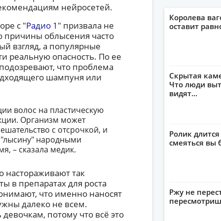
рекомендациям нейросетей.
Королева ваг
оре с "
Радио 1
" призвала не
оставит рав
то причины облысения часто
ый взгляд, а популярные
сти реальную опасность. По ее
подозревают, что проблема
Скрытая кам
подходящего шампуня или
Что люди выт
видят...
ции волос на пластическую
кции. Организм может
ешательство с отсрочкой, и
Ролик длится
 "лысину" народными
смеяться вы 
я, – сказала медик.
о настораживают так
ы в препаратах для роста
Ржу не перес
онимают, что именно наносят
пересмотриш
нужны далеко не всем.
девочкам, потому что всё это