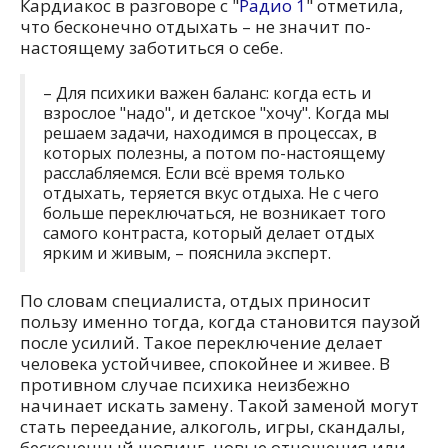
Кардиакос в разговоре с "
Радио 1
" отметила,
что бесконечно отдыхать – не значит по-
настоящему заботиться о себе.
– Для психики важен баланс: когда есть и
взрослое "надо", и детское "хочу". Когда мы
решаем задачи, находимся в процессах, в
которых полезны, а потом по-настоящему
расслабляемся. Если всё время только
отдыхать, теряется вкус отдыха. Не с чего
больше переключаться, не возникает того
самого контраста, который делает отдых
ярким и живым, – пояснила эксперт.
По словам специалиста, отдых приносит
пользу именно тогда, когда становится паузой
после усилий. Такое переключение делает
человека устойчивее, спокойнее и живее. В
противном случае психика неизбежно
начинает искать замену. Такой заменой могут
стать переедание, алкоголь, игры, скандалы,
бесконечный шопинг, новые отношения или