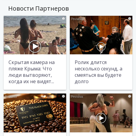
Новости Партнеров
i
i
Скрытая камера на
Ролик длится
пляже Крыма: Что
несколько секунд, а
люди вытворяют,
смеяться вы будете
когда их не видят...
долго
i
i