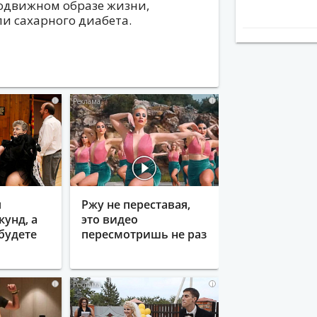
подвижном образе жизни,
и сахарного диабета.
i
i
я
Ржу не переставая,
кунд, а
это видео
будете
пересмотришь не раз
i
i