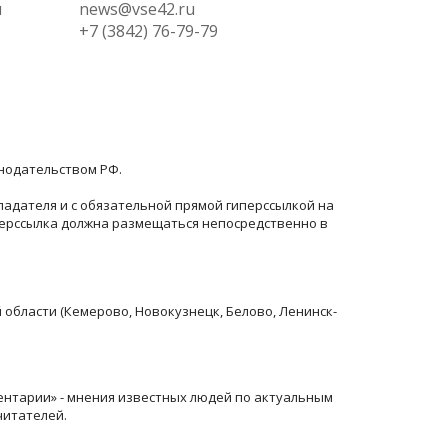
ы
news@vse42.ru
+7 (3842) 76-79-79
онодательством РФ.
ладателя и с обязательной прямой гиперссылкой на
перссылка должна размещаться непосредственно в
й области (Кемерово, Новокузнецк, Белово, Ленинск-
ентарии» - мнения известных людей по актуальным
читателей.