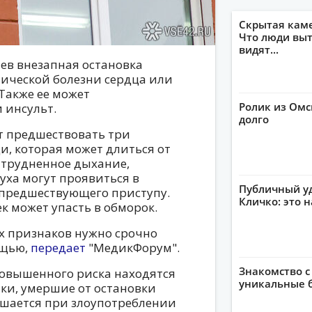
Скрытая кам
Что люди выт
видят...
аев внезапная остановка
мической болезни сердца или
Также ее может
Ролик из Омс
 инсульт.
долго
т предшествовать три
ди, которая может длиться от
Затрудненное дыхание,
ха могут проявиться в
Публичный уд
, предшествующего приступу.
Кличко: это 
ек может упасть в обморок.
х признаков нужно срочно
ощью,
передает
"МедикФорум".
Знакомство 
повышенного риска находятся
уникальные 
ки, умершие от остановки
вышается при злоупотреблении