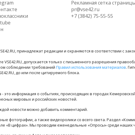
egram
Рекламная сетка страниц
нтакте
pr@vse42.ru
оклассники
+7 (3842) 75-55-55
tube
ен
SE42.RU, принадлежат редакции и охраняются в соответствии с зак
е VSE42.RU, допускается только с письменного разрешения правооб
лном соблюдении требований
Правил использования материалов
. Ги
42.RU, до или после цитируемого блока.
ра - это информация о событиях, происходящих в городах Кемеровско
ресных мировых и российских новостей.
каждой новости можно добавить комментарий.
ые фотографии, а также видеоролики со всего света. Раздел «Комм
деле «В цифрах». Мы проводим еженедельные «Опросы» среди наших 