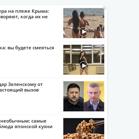
i
i
i
i
ера на пляже Крыма:
воряют, когда их не
ка: вы будете смеяться
ар Зеленскому от
настоящий вызов
с необычным: самые
блюда японской кухни