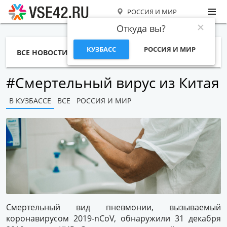
РОССИЯ И МИР
Откуда вы?
КУЗБАСС
РОССИЯ И МИР
ВСЕ НОВОСТИ
СТАТЬИ
ТЕМЫ
ФОТО
СПЕЦПРОЕКТЫ
РАБОТА И ДЕНЬГИ
#Смертельный вирус из Китая
В КУЗБАССЕ
ВСЕ
РОССИЯ И МИР
Смертельный вид пневмонии, вызываемый
коронавирусом 2019-nCoV, обнаружили 31 декабря