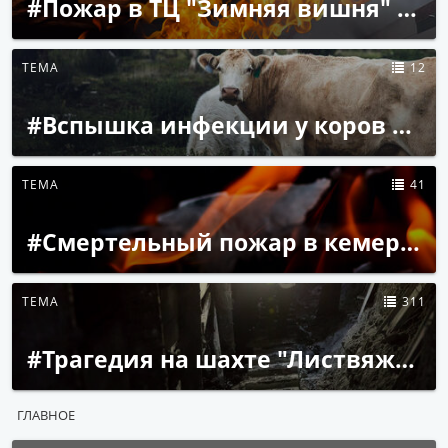
#Пожар в ТЦ "Зимняя вишня" в Кемерове
ТЕМА
12
#Вспышка инфекции у коров в Кузбассе
ТЕМА
41
#Смертельный пожар в кемеровском пансионате
ТЕМА
311
#Трагедия на шахте "Листвяжная" ХК "СДС-Уголь"
ГЛАВНОЕ