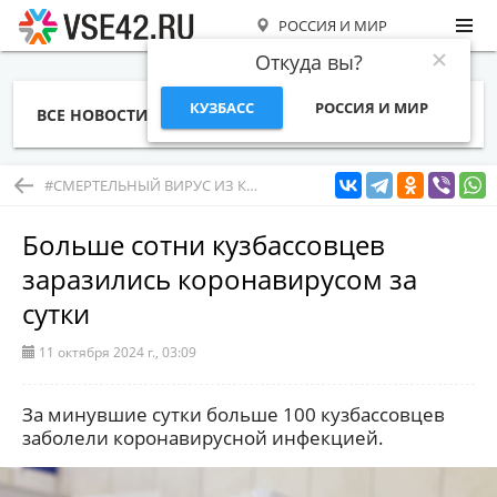
РОССИЯ И МИР
Откуда вы?
КУЗБАСС
РОССИЯ И МИР
ВСЕ НОВОСТИ
СТАТЬИ
ТЕМЫ
ФОТО
СПЕЦПРОЕКТЫ
РАБОТА И ДЕНЬГИ
#СМЕРТЕЛЬНЫЙ ВИРУС ИЗ КИТАЯ
Больше сотни кузбассовцев
заразились коронавирусом за
сутки
11 октября 2024 г., 03:09
За минувшие сутки больше 100 кузбассовцев
заболели коронавирусной инфекцией.