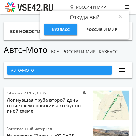
РОССИЯ И МИР
Откуда вы?
КУЗБАСС
РОССИЯ И МИР
ВСЕ НОВОСТИ
СТАТЬИ
ТЕМЫ
ФОТО
СПЕЦПРОЕКТЫ
РАБОТА И ДЕНЬГИ
Авто-Мото
ВСЕ
РОССИЯ И МИР
КУЗБАСС
АВТО-МОТО
ВСЕ НОВОСТИ
НАРОДНЫЕ НОВОСТИ
19 марта 2026 г., 02:39
Лопнувшая труба второй день
НОВОСТИ С ВИДЕО
гоняет кемеровский автобус по
иной схеме
НОВОСТИ КОМПАНИЙ
ГЛАВНЫЕ НОВОСТИ
Закрепленный материал
СПОРТ
На разрезе "Заречный" СУЭК-