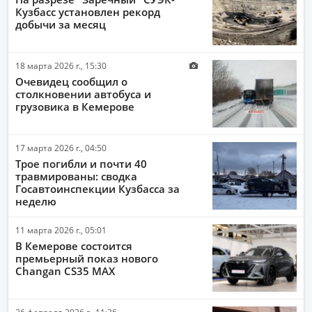
Кузбасс установлен рекорд
ОБЩЕСТВО
добычи за месяц
ПОЛИТИКА
18 марта 2026 г., 15:30
ЭКОНОМИКА
Очевидец сообщил о
ПРОИСШЕСТВИЯ
столкновении автобуса и
грузовика в Кемерове
ДРУГИЕ НОВОСТИ
ЗДОРОВЬЕ
17 марта 2026 г., 04:50
Трое погибли и почти 40
ИНТЕРНЕТ
травмированы: сводка
Госавтоинспекции Кузбасса за
НАУКА И ТЕХНОЛОГИИ
неделю
КУЛЬТУРА
11 марта 2026 г., 05:01
РАБОТА И ДЕНЬГИ
В Кемерове состоится
премьерный показ нового
Changan CS35 MAX
26 февраля 2026 г., 11:36