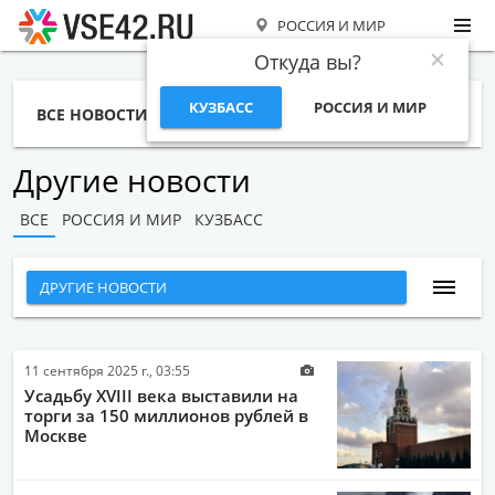
РОССИЯ И МИР
Откуда вы?
КУЗБАСС
РОССИЯ И МИР
ВСЕ НОВОСТИ
СТАТЬИ
ТЕМЫ
ФОТО
СПЕЦПРОЕКТЫ
РАБОТА И ДЕНЬГИ
Другие новости
ВСЕ
РОССИЯ И МИР
КУЗБАСС
ДРУГИЕ НОВОСТИ
ВСЕ НОВОСТИ
НАРОДНЫЕ НОВОСТИ
11 сентября 2025 г., 03:55
Усадьбу XVIII века выставили на
НОВОСТИ С ВИДЕО
торги за 150 миллионов рублей в
Москве
НОВОСТИ КОМПАНИЙ
ГЛАВНЫЕ НОВОСТИ