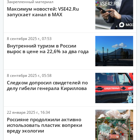
Закрепленный материал
СПОРТ
Максимум новостей: VSE42.Ru
запускает канал в MAX
ОБЩЕСТВО
ПОЛИТИКА
8 сентября 2025 г., 07:53
ЭКОНОМИКА
Внутренний туризм в России
ПРОИСШЕСТВИЯ
вырос в цене на 22,6% за два года
АВТО-МОТО
ЗДОРОВЬЕ
8 сентября 2025 г., 05:58
Следком допросил свидетелей по
ИНТЕРНЕТ
делу гибели генерала Кириллова
НАУКА И ТЕХНОЛОГИИ
КУЛЬТУРА
22 января 2025 г., 16:34
РАБОТА И ДЕНЬГИ
Россияне продолжили активно
использовать пластик вопреки
вреду экологии