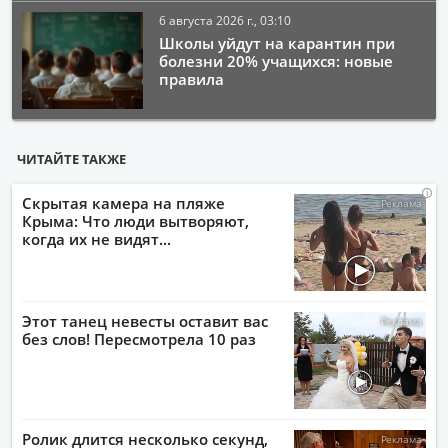
6 августа 2026 г., 03:10
Школы уйдут на карантин при
болезни 20% учащихся: новые
правила
ЧИТАЙТЕ ТАКЖЕ
i
i
i
i
Скрытая камера на пляже
Крыма: Что люди вытворяют,
когда их не видят...
Этот танец невесты оставит вас
без слов! Пересмотрела 10 раз
Ролик длится несколько секунд,