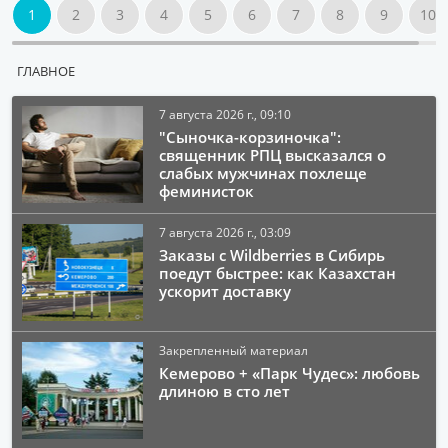
1
2
3
4
5
6
7
8
9
10
ГЛАВНОЕ
7 августа 2026 г., 09:10
"Сыночка-корзиночка":
священник РПЦ высказался о
слабых мужчинах похлеще
феминисток
7 августа 2026 г., 03:09
Заказы с Wildberries в Сибирь
поедут быстрее: как Казахстан
ускорит доставку
Закрепленный материал
Кемерово + «Парк Чудес»: любовь
длиною в сто лет