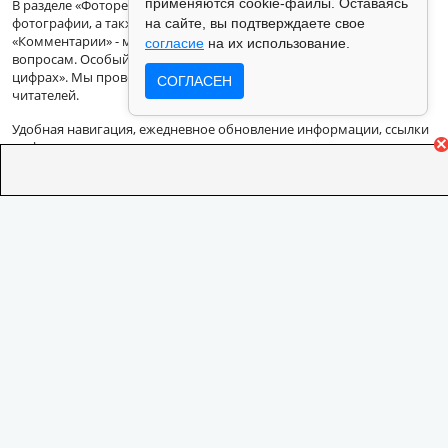
применяются cookie-файлы. Оставаясь
В разделе «Фоторепортажи», мы размещаем интересные
фотографии, а также видеоролики со всего света. Раздел
на сайте, вы подтверждаете свое
«Комментарии» - мнения известных людей по актуальным
согласие
на их использование.
вопросам. Особый взгляд на факты и события в разделе «В
цифрах». Мы проводим еженедельные «Опросы» среди наших
СОГЛАСЕН
читателей.
Удобная навигация, ежедневное обновление информации, ссылки
на фото и видеорепортажи.
Новости в Кемерово и в Кузбассе - наш главный приоритет.
На информационном ресурсе применяются рекомендательные
технологии (информационные технологии предоставления
информации на основе сбора, систематизации и анализа сведений,
относящихся к предпочтениям пользователей сети «Интернет»,
находящихся на территории Российской Федерации).
Подробная
информация
Адрес: 650000, Кемеровская Область, г.Кемерово, ул.Кузбасская 33а,
2 этаж
Техническая поддержка: support@vse42.ru
Для лиц старше 18 лет.