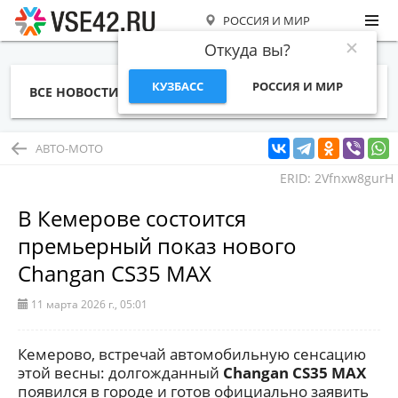
РОССИЯ И МИР
Откуда вы?
КУЗБАСС
РОССИЯ И МИР
ВСЕ НОВОСТИ
СТАТЬИ
ТЕМЫ
ФОТО
СПЕЦПРОЕКТЫ
РАБОТА И ДЕНЬГИ
АВТО-МОТО
ERID: 2Vfnxw8gurH
В Кемерове состоится
премьерный показ нового
Changan CS35 MAX
11 марта 2026 г., 05:01
Кемерово, встречай автомобильную сенсацию
этой весны: долгожданный
Changan CS35 MAX
появился в городе и готов официально заявить