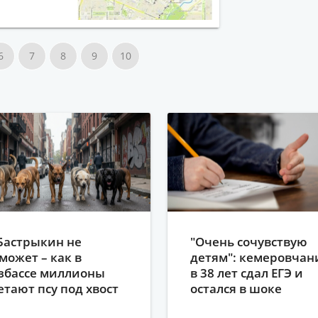
6
7
8
9
10
Бастрыкин не
"Очень сочувствую
может – как в
детям": кемеровчан
збассе миллионы
в 38 лет сдал ЕГЭ и
етают псу под хвост
остался в шоке