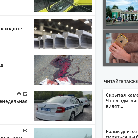
ереходные
зд
ЧИТАЙТЕ ТАКЖЕ
Скрытая кам
Что люди выт
женедельная
видят...
Ролик длится
смеяться вы 
ашная жуть