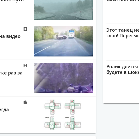
Этот танец н
слов! Пересм
 на видео
Ролик длится 
будете в шок
тке раз за
егда