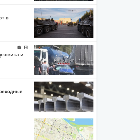
ют в
рузовика и
ереходные