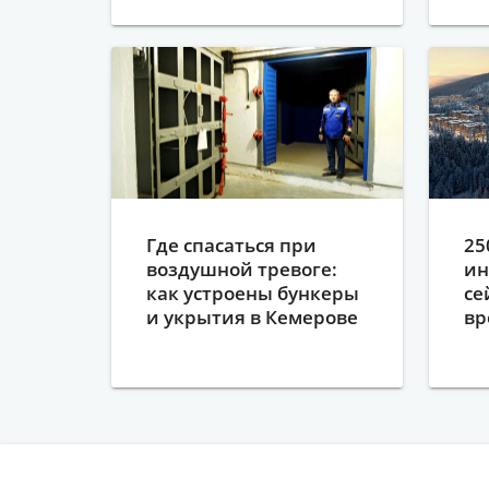
Где спасаться при
25
воздушной тревоге:
ин
как устроены бункеры
се
и укрытия в Кемерове
вр
Ш