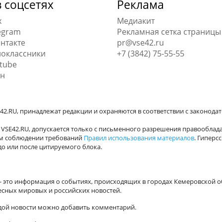
 соцсетях
Реклама
x
Медиакит
egram
Рекламная сетка страницы
нтакте
pr@vse42.ru
оклассники
+7 (3842) 75-55-55
tube
н
42.RU, принадлежат редакции и охраняются в соответствии с законода
VSE42.RU, допускается только с письменного разрешения правооблада
ном соблюдении требований
Правил использования материалов
. Гиперс
о или после цитируемого блока.
а - это информация о событиях, происходящих в городах Кемеровской о
есных мировых и российских новостей.
ждой новости можно добавить комментарий.