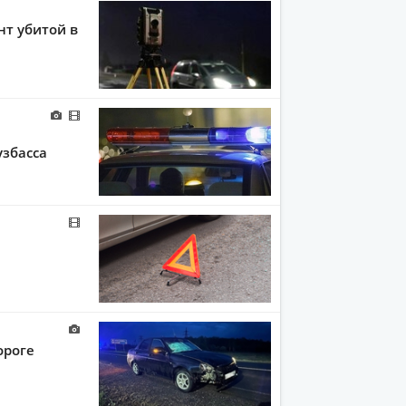
т убитой в
узбасса
ороге