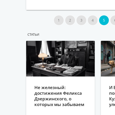
1
2
3
4
5
CТАТЬИ
Не железный:
И 
достижения Феликса
по
Дзержинского, о
Ку
которых мы забываем
ул