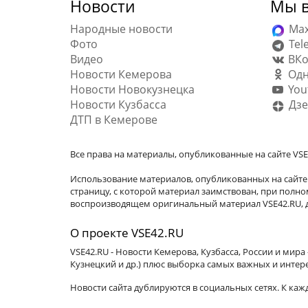
Новости
Мы в
Народные новости
Ma
Фото
Tel
Видео
ВКо
Новости Кемерова
Одн
Новости Новокузнецка
You
Новости Кузбасса
Дзе
ДТП в Кемерове
Все права на материалы, опубликованные на сайте VSE
Использование материалов, опубликованных на сайте 
страницу, с которой материал заимствован, при пол
воспроизводящем оригинальный материал VSE42.RU, д
О проекте VSE42.RU
VSE42.RU - Новости Кемерова, Кузбасса, России и мир
Кузнецкий и др.) плюс выборка самых важных и интер
Новости сайта дублируются в социальных сетях. К ка