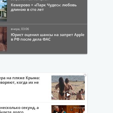
Кемерово + «Парк Чудес»: любовь
длиною в сто лет
вчера, 03:06
Юрист оценил шансы на запрет Apple
в РФ после дела ФАС
i
i
i
i
ера на пляже Крыма:
воряют, когда их не
 несколько секунд, а
будете долго