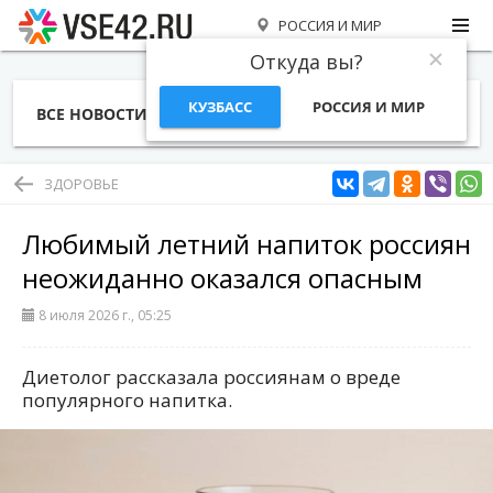
РОССИЯ И МИР
Откуда вы?
КУЗБАСС
РОССИЯ И МИР
ВСЕ НОВОСТИ
СТАТЬИ
ТЕМЫ
ФОТО
СПЕЦПРОЕКТЫ
РАБОТА И ДЕНЬГИ
ЗДОРОВЬЕ
Любимый летний напиток россиян
неожиданно оказался опасным
8 июля 2026 г., 05:25
Диетолог рассказала россиянам о вреде
популярного напитка.