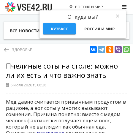
РОССИЯ И МИР
Откуда вы?
КУЗБАСС
РОССИЯ И МИР
ВСЕ НОВОСТИ
СТАТЬИ
ТЕМЫ
ФОТО
СПЕЦПРОЕКТЫ
РАБОТА И ДЕНЬГИ
ЗДОРОВЬЕ
Пчелиные соты на столе: можно
ли их есть и что важно знать
6 июля 2026 г., 08:28
Мед давно считается привычным продуктом в
рационе, а вот соты у многих вызывают
сомнения. Причина понятна: вместе с медом
человек фактически получает еще и воск,
который не выглядит как обычная еда.
Однако, как
рассказала
консультант по