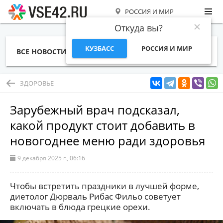
РОССИЯ И МИР
Откуда вы?
КУЗБАСС
РОССИЯ И МИР
ВСЕ НОВОСТИ
СТАТЬИ
ТЕМЫ
ФОТО
СПЕЦПРОЕКТЫ
РАБОТА И ДЕНЬГИ
ЗДОРОВЬЕ
Зарубежный врач подсказал,
какой продукт стоит добавить в
новогоднее меню ради здоровья
9 декабря 2025 г., 06:16
Чтобы встретить праздники в лучшей форме,
диетолог Дюрваль Рибас Фильо советует
включать в блюда грецкие орехи.