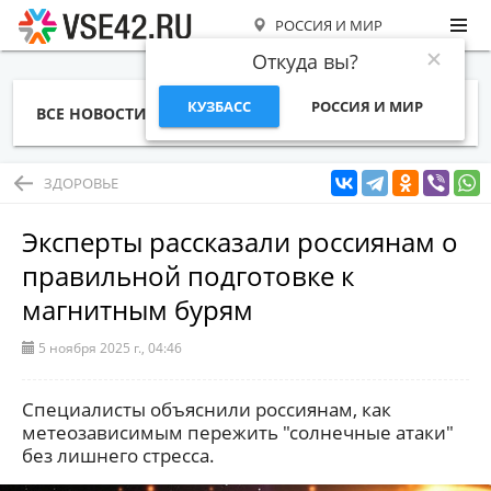
РОССИЯ И МИР
Откуда вы?
КУЗБАСС
РОССИЯ И МИР
ВСЕ НОВОСТИ
СТАТЬИ
ТЕМЫ
ФОТО
СПЕЦПРОЕКТЫ
РАБОТА И ДЕНЬГИ
ЗДОРОВЬЕ
Эксперты рассказали россиянам о
правильной подготовке к
магнитным бурям
5 ноября 2025 г., 04:46
Специалисты объяснили россиянам, как
метеозависимым пережить "солнечные атаки"
без лишнего стресса.