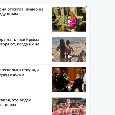
i
i
i
i
она отожгла! Видео не
нодушным
ера на пляже Крыма:
воряют, когда их не
 несколько секунд, а
будете долго
тавая, это видео
ь не раз