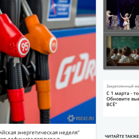
Закрепленный м
С 1 марта - т
Обновите выв
ВСЁ"
йская энергетическая неделя"
ЧИТАЙТЕ ТАКЖЕ
тор дефицита топлива в