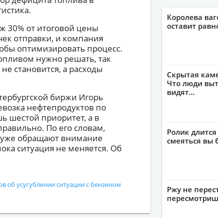
гистика.
Королева ваг
оставит рав
аж 30% от итоговой цены
чек отправки, и компания
тобы оптимизировать процесс.
топливом нужно решать, так
не становится, а расходы
Скрытая кам
Что люди выт
видят...
тербургской биржи Игорь
евозка нефтепродуктов по
ь шестой приоритет, а в
равильно. По его словам,
Ролик длится
и уже обращают внимание
смеяться вы 
пока ситуация не меняется. Об
ов об усугублении ситуации с бензином
Ржу не перес
пересмотриш