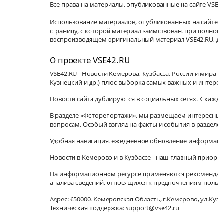
Все права на материалы, опубликованные на сайте VSE
Использование материалов, опубликованных на сайте 
страницу, с которой материал заимствован, при пол
воспроизводящем оригинальный материал VSE42.RU, д
О проекте VSE42.RU
VSE42.RU - Новости Кемерова, Кузбасса, России и мир
Кузнецкий и др.) плюс выборка самых важных и интер
Новости сайта дублируются в социальных сетях. К ка
В разделе «Фоторепортажи», мы размещаем интересные
вопросам. Особый взгляд на факты и события в разде
Удобная навигация, ежедневное обновление информац
Новости в Кемерово и в Кузбассе - наш главный приор
На информационном ресурсе применяются рекомендат
анализа сведений, относящихся к предпочтениям поль
Адрес: 650000, Кемеровская Область, г.Кемерово, ул.Куз
Техническая поддержка: support@vse42.ru