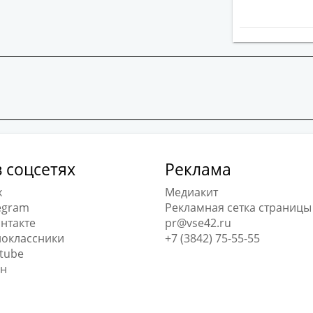
 соцсетях
Реклама
x
Медиакит
egram
Рекламная сетка страницы
нтакте
pr@vse42.ru
оклассники
+7 (3842) 75-55-55
tube
н