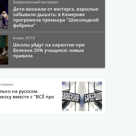
Закрепленный материал
Дети визжали от восторга, взрослые
забывали дышать: в Кемерове
прогремела премьера "Шоколадной
фабрики"
вчера, 03:10
Школы уйдут на карантин при
болезни 20% учащихся: новые
правила
атериал
олько на русском.
еску вместе с "ВСЁ про