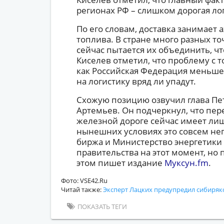
регионах РФ – слишком дорогая ло
По его словам, доставка занимает 
топлива. В стране много разных то
сейчас пытается их объединить, ч
Киселев отметил, что проблему с 
как Российская Федерация меньше 
на логистику вряд ли упадут.
Схожую позицию озвучил глава Пе
Артемьев. Он подчеркнул, что пер
железной дороге сейчас имеет лиш
нынешних условиях это совсем неп
биржа и Министерство энергетик
правительства на этот момент, но 
этом пишет издание
Муксун.fm
.
Фото: VSE42.Ru
Читай также:
Эксперт Лацких предупредил сибиряк
ПОКАЗАТЬ ТЕГИ