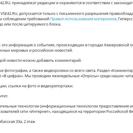
42.RU, принадлежат редакции и охраняются в соответствии с законода
VSE42.RU, допускается только с письменного разрешения правооблада
ном соблюдении требований
Правил использования материалов
. Гиперс
о или после цитируемого блока.
а - это информация о событиях, происходящих в городах Кемеровской о
есных мировых и российских новостей.
ждой новости можно добавить комментарий.
 фотографии, а также видеоролики со всего света. Раздел «Коммента
ле «В цифрах». Мы проводим еженедельные «Опросы» среди наших чита
ии, ссылки на фото и видеорепортажи.
итет.
ельные технологии (информационные технологии предоставления ин
зователей сети «Интернет», находящихся на территории Российской Ф
басская 33а, 2 этаж