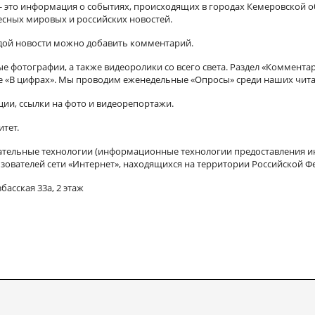
а - это информация о событиях, происходящих в городах Кемеровской о
есных мировых и российских новостей.
ждой новости можно добавить комментарий.
 фотографии, а также видеоролики со всего света. Раздел «Коммента
ле «В цифрах». Мы проводим еженедельные «Опросы» среди наших чита
ии, ссылки на фото и видеорепортажи.
итет.
ельные технологии (информационные технологии предоставления ин
зователей сети «Интернет», находящихся на территории Российской Ф
басская 33а, 2 этаж