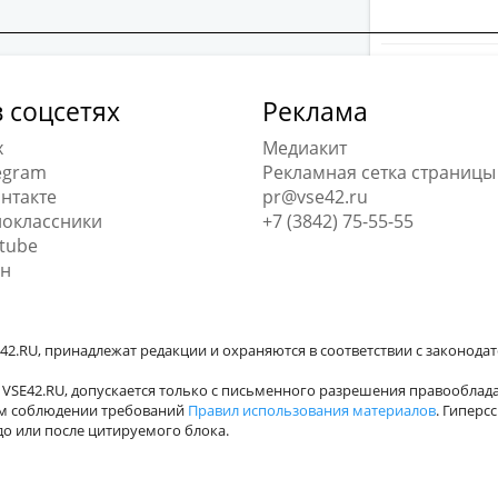
 соцсетях
Реклама
x
Медиакит
egram
Рекламная сетка страницы
нтакте
pr@vse42.ru
оклассники
+7 (3842) 75-55-55
tube
н
42.RU, принадлежат редакции и охраняются в соответствии с законода
VSE42.RU, допускается только с письменного разрешения правооблада
ном соблюдении требований
Правил использования материалов
. Гиперс
о или после цитируемого блока.