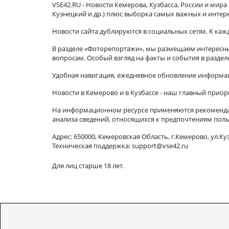
VSE42.RU - Новости Кемерова, Кузбасса, России и мир
Кузнецкий и др.) плюс выборка самых важных и интер
Новости сайта дублируются в социальных сетях. К ка
В разделе «Фоторепортажи», мы размещаем интересные
вопросам. Особый взгляд на факты и события в разде
Удобная навигация, ежедневное обновление информац
Новости в Кемерово и в Кузбассе - наш главный приор
На информационном ресурсе применяются рекомендат
анализа сведений, относящихся к предпочтениям поль
Адрес: 650000, Кемеровская Область, г.Кемерово, ул.Куз
Техническая поддержка: support@vse42.ru
Для лиц старше 18 лет.