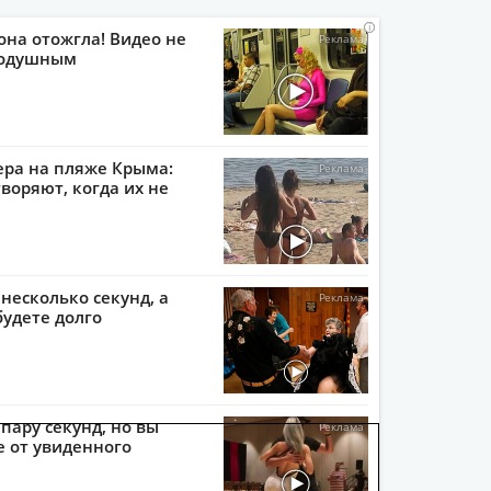
i
i
i
i
она отожгла! Видео не
нодушным
ера на пляже Крыма:
воряют, когда их не
 несколько секунд, а
будете долго
пару секунд, но вы
е от увиденного