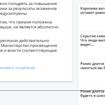
нужно поощрять за повышение
мии за результаты экзаменов
Королева ваг
оставит рав
редусмотрены.
том, что премия положена
и выше, не является абсолютно
Скрытая кам
 регионах действительно
Что люди выт
видят...
о Министерство просвещения
ие и внести соответствующие
Ролик длится
смеяться вы 
чителей от оскорблений
Ролик длится 
будете в шок