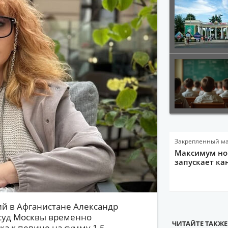
Закрепленный м
Максимум нов
запускает ка
ий в Афганистане Александр
 суд Москвы временно
ЧИТАЙТЕ ТАКЖЕ
а к певице на сумму 1,5