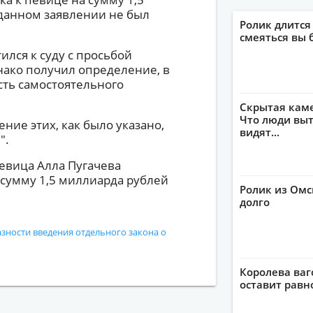
оданном заявлении не был
Ролик длится
смеяться вы 
ился к суду с просьбой
нако получил определение, в
сть самостоятельного
Скрытая кам
Что люди выт
ние этих, как было указано,
видят...
".
певица Алла Пугачева
 сумму 1,5 миллиарда рублей
Ролик из Омс
долго
азности введения отдельного закона о
Королева ваг
оставит рав