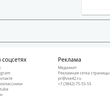
 соцсетях
Реклама
x
Медиакит
egram
Рекламная сетка страницы
нтакте
pr@vse42.ru
оклассники
+7 (3842) 75-55-55
tube
н