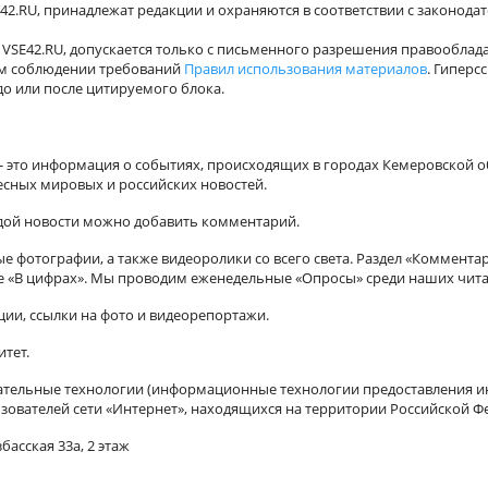
42.RU, принадлежат редакции и охраняются в соответствии с законода
VSE42.RU, допускается только с письменного разрешения правооблада
ном соблюдении требований
Правил использования материалов
. Гиперс
о или после цитируемого блока.
а - это информация о событиях, происходящих в городах Кемеровской о
есных мировых и российских новостей.
ждой новости можно добавить комментарий.
 фотографии, а также видеоролики со всего света. Раздел «Коммента
ле «В цифрах». Мы проводим еженедельные «Опросы» среди наших чита
ии, ссылки на фото и видеорепортажи.
итет.
ельные технологии (информационные технологии предоставления ин
зователей сети «Интернет», находящихся на территории Российской Ф
басская 33а, 2 этаж