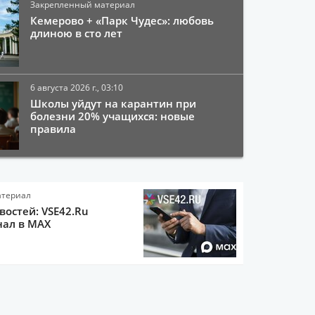
Закрепленный материал
Кемерово + «Парк Чудес»: любовь
длиною в сто лет
6 августа 2026 г., 03:10
Школы уйдут на карантин при
болезни 20% учащихся: новые
правила
атериал
остей: VSE42.Ru
нал в MAX