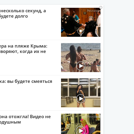
i
i
i
i
 несколько секунд, а
будете долго
ера на пляже Крыма:
воряют, когда их не
ка: вы будете смеяться
она отожгла! Видео не
нодушным