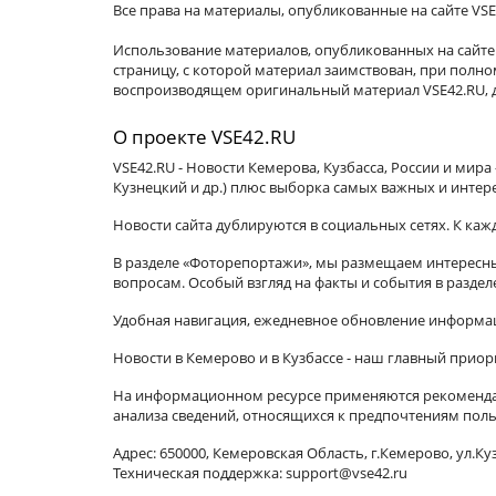
Все права на материалы, опубликованные на сайте VSE
Использование материалов, опубликованных на сайте 
страницу, с которой материал заимствован, при пол
воспроизводящем оригинальный материал VSE42.RU, д
О проекте VSE42.RU
VSE42.RU - Новости Кемерова, Кузбасса, России и мир
Кузнецкий и др.) плюс выборка самых важных и интер
Новости сайта дублируются в социальных сетях. К ка
В разделе «Фоторепортажи», мы размещаем интересные
вопросам. Особый взгляд на факты и события в разде
Удобная навигация, ежедневное обновление информац
Новости в Кемерово и в Кузбассе - наш главный приор
На информационном ресурсе применяются рекомендат
анализа сведений, относящихся к предпочтениям поль
Адрес: 650000, Кемеровская Область, г.Кемерово, ул.Куз
Техническая поддержка: support@vse42.ru