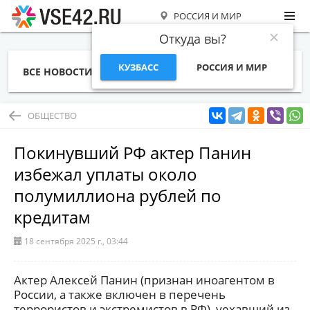
РОССИЯ И МИР
Откуда вы?
КУЗБАСС
РОССИЯ И МИР
ВСЕ НОВОСТИ
СТАТЬИ
ТЕМЫ
ФОТО
СПЕЦПРОЕКТЫ
РАБОТА И ДЕНЬГИ
ОБЩЕСТВО
Покинувший РФ актер Панин
избежал уплаты около
полумиллиона рублей по
кредитам
18 сентября 2025 г., 03:44
Актер Алексей Панин (признан иноагентом в
России, а также включен в перечень
террористов и экстремистов в РФ), уехавший из