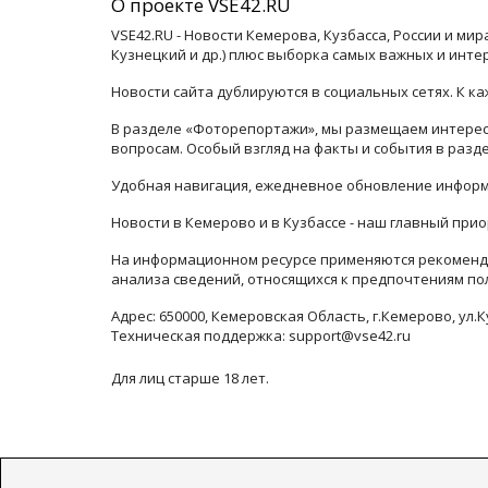
О проекте VSE42.RU
VSE42.RU - Новости Кемерова, Кузбасса, России и ми
Кузнецкий и др.) плюс выборка самых важных и инте
Новости сайта дублируются в социальных сетях. К 
В разделе «Фоторепортажи», мы размещаем интересн
вопросам. Особый взгляд на факты и события в раз
Удобная навигация, ежедневное обновление информ
Новости в Кемерово и в Кузбассе - наш главный прио
На информационном ресурсе применяются рекоменда
анализа сведений, относящихся к предпочтениям по
Адрес: 650000, Кемеровская Область, г.Кемерово, ул.К
Техническая поддержка: support@vse42.ru
Для лиц старше 18 лет.