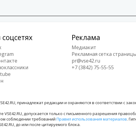
 соцсетях
Реклама
x
Медиакит
egram
Рекламная сетка страниц
нтакте
pr@vse42.ru
оклассники
+7 (3842) 75-55-55
tube
ен
SE42.RU, принадлежат редакции и охраняются в соответствии с зак
е VSE42.RU, допускается только с письменного разрешения правооб
лном соблюдении требований
Правил использования материалов
. Ги
42.RU, до или после цитируемого блока.