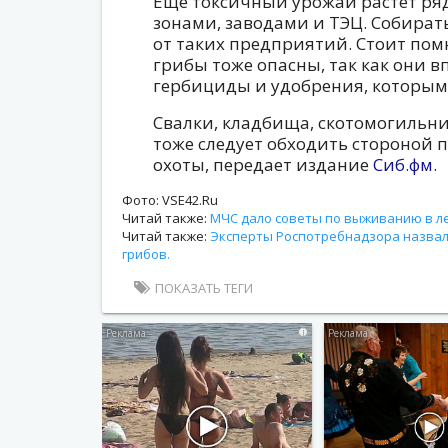
Еще токсичный урожай растет р
зонами, заводами и ТЭЦ. Собират
от таких предприятий. Стоит пом
грибы тоже опасны, так как они 
гербициды и удобрения, которым
Свалки, кладбища, скотомогильн
тоже следует обходить стороной 
охоты, передает издание
Сиб.фм
.
Фото: VSE42.Ru
Читай также:
МЧС дало советы по выживанию в ле
Читай также:
Эксперты Роспотребнадзора назвал
грибов.
ПОКАЗАТЬ ТЕГИ
i