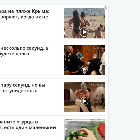
i
i
i
i
ера на пляже Крыма:
воряют, когда их не
 несколько секунд, а
будете долго
пару секунд, но вы
е от увиденного
раните огурцы в
: есть один маленький