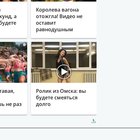
я
Королева вагона
кунд, а
отожгла! Видео не
будете
оставит
равнодушным
i
i
тавая,
Ролик из Омска: вы
будете смеяться
ь не раз
долго