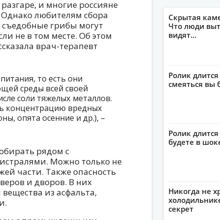
 разгаре, и многие россияне
. Однако любителям сбора
Скрытая кам
е съедобные грибы могут
Что люди выт
ли не в том месте. Об этом
видят...
сказала врач-терапевт
Ролик длится
питания, то есть они
смеяться вы 
щей среды всей своей
сле соли тяжелых металлов.
ть концентрацию вредных
ы, опята осенние и др.), –
Ролик длится 
будете в шок
собирать рядом с
истралями. Можно только не
жей части. Также опасность
веров и дворов. В них
Никогда не х
 вещества из асфальта,
холодильнике
и.
секрет