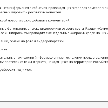
ра - это информация о событиях, происходящих в городах Кемеровско
ресных мировых и российских новостей.
каждой новости можно добавить комментарий.
ые фотографии, а также видеоролики со всего света. Раздел «Комм
деле «В цифрах». Мы проводим еженедельные «Опросы» среди наших 
ации, ссылки на фото и видеорепортажи.
ритет.
тельные технологии (информационные технологии предоставления 
льзователей сети «Интернет», находящихся на территории Российск
узбасская 33а, 2 этаж