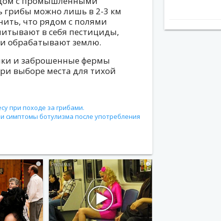
ядом с промышленными
ь грибы можно лишь в 2-3 км
нить, что рядом с полями
впитывают в себя пестициды,
и обрабатывают землю.
ики и заброшенные фермы
при выборе места для тихой
су при походе за грибами.
и симптомы ботулизма после употребления
i
i