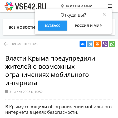
РОССИЯ И МИР
Откуда вы?
КУЗБАСС
РОССИЯ И МИР
ВСЕ НОВОСТИ
СТАТЬИ
ТЕМЫ
ФОТО
СПЕЦПРОЕКТЫ
РАБОТА И ДЕНЬГИ
ПРОИСШЕСТВИЯ
Власти Крыма предупредили
жителей о возможных
ограничениях мобильного
интернета
31 июля 2025 г., 10:52
В Крыму сообщили об ограничении мобильного
интернета в целях безопасности.