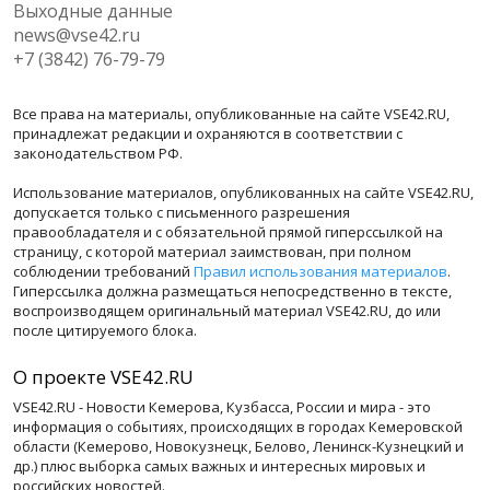
Выходные данные
news@vse42.ru
+7 (3842) 76-79-79
Все права на материалы, опубликованные на сайте VSE42.RU,
принадлежат редакции и охраняются в соответствии с
законодательством РФ.
Использование материалов, опубликованных на сайте VSE42.RU,
допускается только с письменного разрешения
правообладателя и с обязательной прямой гиперссылкой на
страницу, с которой материал заимствован, при полном
соблюдении требований
Правил использования материалов
.
Гиперссылка должна размещаться непосредственно в тексте,
воспроизводящем оригинальный материал VSE42.RU, до или
после цитируемого блока.
О проекте VSE42.RU
VSE42.RU - Новости Кемерова, Кузбасса, России и мира - это
информация о событиях, происходящих в городах Кемеровской
области (Кемерово, Новокузнецк, Белово, Ленинск-Кузнецкий и
др.) плюс выборка самых важных и интересных мировых и
российских новостей.