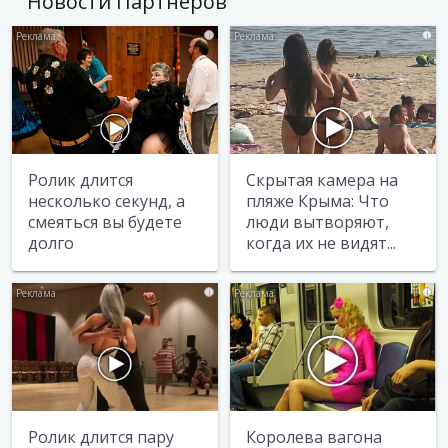
Новости Партнеров
i
i
Ролик длится
Скрытая камера на
несколько секунд, а
пляже Крыма: Что
смеяться вы будете
люди вытворяют,
долго
когда их не видят...
i
i
Ролик длится пару
Королева вагона