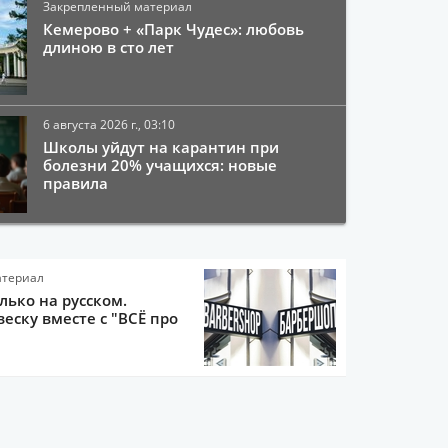
Закрепленный материал
Кемерово + «Парк Чудес»: любовь
длиною в сто лет
6 августа 2026 г., 03:10
Школы уйдут на карантин при
болезни 20% учащихся: новые
правила
атериал
олько на русском.
еску вместе с "ВСЁ про