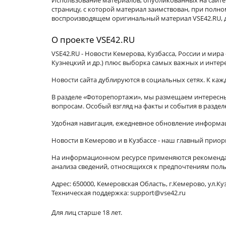
Использование материалов, опубликованных на сайте 
страницу, с которой материал заимствован, при пол
воспроизводящем оригинальный материал VSE42.RU, д
О проекте VSE42.RU
VSE42.RU - Новости Кемерова, Кузбасса, России и мир
Кузнецкий и др.) плюс выборка самых важных и интер
Новости сайта дублируются в социальных сетях. К ка
В разделе «Фоторепортажи», мы размещаем интересные
вопросам. Особый взгляд на факты и события в разде
Удобная навигация, ежедневное обновление информац
Новости в Кемерово и в Кузбассе - наш главный приор
На информационном ресурсе применяются рекомендат
анализа сведений, относящихся к предпочтениям поль
Адрес: 650000, Кемеровская Область, г.Кемерово, ул.Куз
Техническая поддержка: support@vse42.ru
Для лиц старше 18 лет.