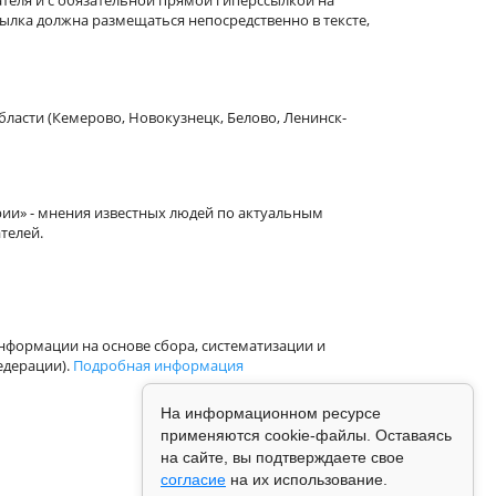
теля и с обязательной прямой гиперссылкой на
сылка должна размещаться непосредственно в тексте,
бласти (Кемерово, Новокузнецк, Белово, Ленинск-
рии» - мнения известных людей по актуальным
телей.
формации на основе сбора, систематизации и
едерации).
Подробная информация
На информационном ресурсе
применяются cookie-файлы. Оставаясь
на сайте, вы подтверждаете свое
согласие
на их использование.