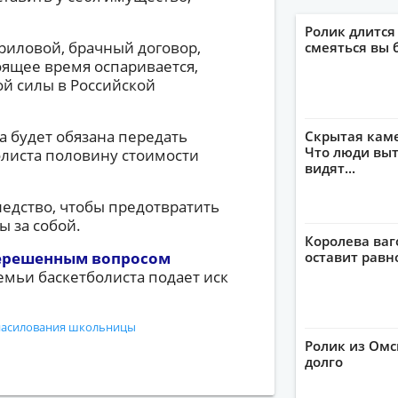
Ролик длится
риловой, брачный договор,
смеяться вы 
оящее время оспаривается,
й силы в Российской
а будет обязана передать
Скрытая кам
Что люди выт
листа половину стоимости
видят...
едство, чтобы предотвратить
ы за собой.
Королева ваг
нерешенным вопросом
оставит рав
емьи баскетболиста подает иск
знасилования школьницы
Ролик из Омс
долго