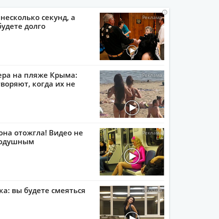
i
i
i
i
 несколько секунд, а
будете долго
ера на пляже Крыма:
воряют, когда их не
она отожгла! Видео не
нодушным
ка: вы будете смеяться