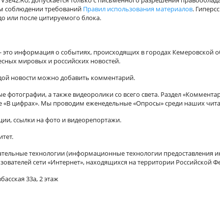
VSE42.RU, допускается только с письменного разрешения правооблада
ном соблюдении требований
Правил использования материалов
. Гиперс
о или после цитируемого блока.
а - это информация о событиях, происходящих в городах Кемеровской о
есных мировых и российских новостей.
ждой новости можно добавить комментарий.
 фотографии, а также видеоролики со всего света. Раздел «Коммента
ле «В цифрах». Мы проводим еженедельные «Опросы» среди наших чита
ии, ссылки на фото и видеорепортажи.
итет.
ельные технологии (информационные технологии предоставления ин
зователей сети «Интернет», находящихся на территории Российской Ф
басская 33а, 2 этаж