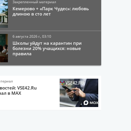
Закрепленный материал
Кемерово + «Парк Чудес»: любовь
длиною в сто лет
6 августа 2026 г., 03:10
Школы уйдут на карантин при
болезни 20% учащихся: новые
правила
атериал
остей: VSE42.Ru
нал в MAX