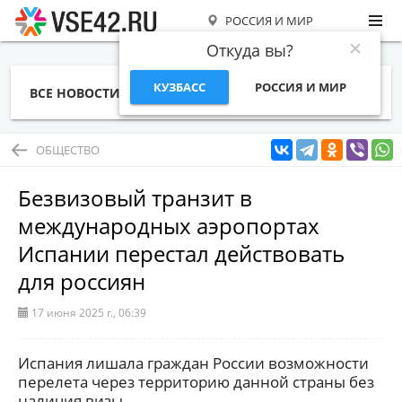
РОССИЯ И МИР
Откуда вы?
КУЗБАСС
РОССИЯ И МИР
ВСЕ НОВОСТИ
СТАТЬИ
ТЕМЫ
ФОТО
СПЕЦПРОЕКТЫ
РАБОТА И ДЕНЬГИ
ОБЩЕСТВО
Безвизовый транзит в
международных аэропортах
Испании перестал действовать
для россиян
17 июня 2025 г., 06:39
Испания лишала граждан России возможности
перелета через территорию данной страны без
наличия визы.