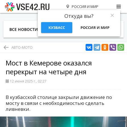
РОССИЯ И МИР
Откуда вы?
КУЗБАСС
РОССИЯ И МИР
ВСЕ НОВОСТИ
СТАТЬИ
ТЕМЫ
ФОТО
СПЕЦПРОЕКТЫ
РАБОТА И ДЕНЬГИ
АВТО-МОТО
Мост в Кемерове оказался
перекрыт на четыре дня
12 июня 2025 г., 02:27
В кузбасской столице закрыли движение по
мосту в связи с необходимостью сделать
ливневки.