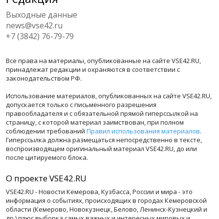
Выходные данные
news@vse42.ru
+7 (3842) 76-79-79
Все права на материалы, опубликованные на сайте VSE42.RU,
принадлежат редакции и охраняются в соответствии с
законодательством РФ.
Использование материалов, опубликованных на сайте VSE42.RU,
допускается только с письменного разрешения
правообладателя и с обязательной прямой гиперссылкой на
страницу, с которой материал заимствован, при полном
соблюдении требований
Правил использования материалов
.
Гиперссылка должна размещаться непосредственно в тексте,
воспроизводящем оригинальный материал VSE42.RU, до или
после цитируемого блока.
О проекте VSE42.RU
VSE42.RU - Новости Кемерова, Кузбасса, России и мира - это
информация о событиях, происходящих в городах Кемеровской
области (Кемерово, Новокузнецк, Белово, Ленинск-Кузнецкий и
др.) плюс выборка самых важных и интересных мировых и