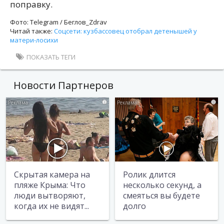
поправку.
Фото: Telegram / Беглов_Zdrav
Читай также:
Соцсети: кузбассовец отобрал детенышей у
матери-лосихи
ПОКАЗАТЬ ТЕГИ
Новости Партнеров
i
i
Скрытая камера на
Ролик длится
пляже Крыма: Что
несколько секунд, а
люди вытворяют,
смеяться вы будете
когда их не видят...
долго