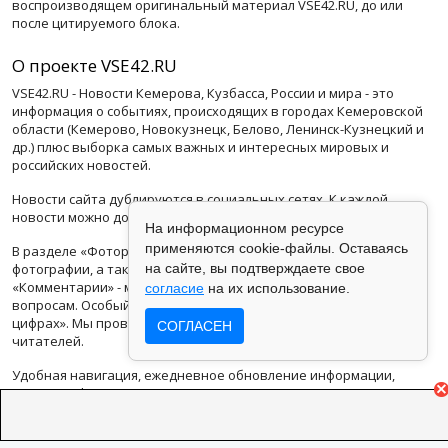
воспроизводящем оригинальный материал VSE42.RU, до или
после цитируемого блока.
О проекте VSE42.RU
VSE42.RU - Новости Кемерова, Кузбасса, России и мира - это
информация о событиях, происходящих в городах Кемеровской
области (Кемерово, Новокузнецк, Белово, Ленинск-Кузнецкий и
др.) плюс выборка самых важных и интересных мировых и
российских новостей.
Новости сайта дублируются в социальных сетях. К каждой
новости можно добавить комментарий.
На информационном ресурсе
применяются cookie-файлы. Оставаясь
В разделе «Фоторепортажи», мы размещаем интересные
фотографии, а также видеоролики со всего света. Раздел
на сайте, вы подтверждаете свое
«Комментарии» - мнения известных людей по актуальным
согласие
на их использование.
вопросам. Особый взгляд на факты и события в разделе «В
цифрах». Мы проводим еженедельные «Опросы» среди наших
СОГЛАСЕН
читателей.
Удобная навигация, ежедневное обновление информации,
ссылки на фото и видеорепортажи.
Новости в Кемерово и в Кузбассе - наш главный приоритет.