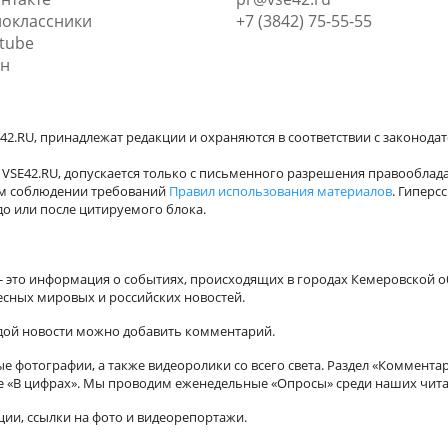
оклассники
+7 (3842) 75-55-55
tube
н
42.RU, принадлежат редакции и охраняются в соответствии с законода
VSE42.RU, допускается только с письменного разрешения правооблада
ном соблюдении требований
Правил использования материалов
. Гиперс
о или после цитируемого блока.
а - это информация о событиях, происходящих в городах Кемеровской о
есных мировых и российских новостей.
ждой новости можно добавить комментарий.
 фотографии, а также видеоролики со всего света. Раздел «Коммента
ле «В цифрах». Мы проводим еженедельные «Опросы» среди наших чита
ии, ссылки на фото и видеорепортажи.