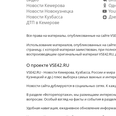
Новости Кемерова
Одн
Новости Новокузнецка
You
Новости Кузбасса
Дзе
ДТП в Кемерове
Все права на материалы, опубликованные на сайте VSE
Использование материалов, опубликованных на сайте 
страницу, с которой материал заимствован, при пол
воспроизводящем оригинальный материал VSE42.RU, д
О проекте VSE42.RU
VSE42.RU - Новости Кемерова, Кузбасса, России и мир
Кузнецкий и др.) плюс выборка самых важных и интер
Новости сайта дублируются в социальных сетях. К ка
В разделе «Фоторепортажи», мы размещаем интересные
вопросам. Особый взгляд на факты и события в разде
Удобная навигация, ежедневное обновление информац