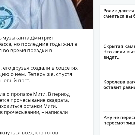
Ролик длится
смеяться вы 
ок-музыканта Дмитрия
асса, но последние годы жил в
Скрытая кам
 во время поездки в
Что люди выт
видят...
его друзья создали в соцсетях
ию о нем. Теперь же, спустя
 новый пост.
Королева ваг
оставит рав
ла о пропаже Мити. В период
уется прочесывание квадрата,
аходиться останки Мити.
в прочесывании, – написали
Ржу не перес
пересмотриш
нуться всех, кто готов