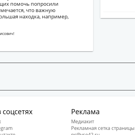
ющих помочь попросили
тмечается, что важную
льшая находка, например,
исович!
 соцсетях
Реклама
x
Медиакит
egram
Рекламная сетка страницы
нтакте
pr@vse42.ru