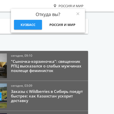
РОССИЯ И МИР
Откуда вы?
КУЗБАСС
РОССИЯ И МИР
Поиск
сегодня, 09:10
"Сыночка-корзиночка": священник
РПЦ высказался о слабых мужчинах
похлеще феминисток
сегодня, 03:09
Заказы с Wildberries в Сибирь поедут
быстрее: как Казахстан ускорит
доставку