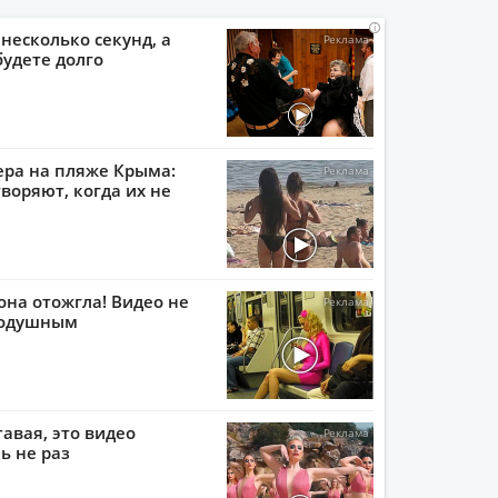
i
i
i
i
 несколько секунд, а
будете долго
ера на пляже Крыма:
воряют, когда их не
она отожгла! Видео не
нодушным
тавая, это видео
ь не раз