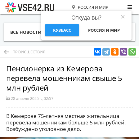
РОССИЯ И МИР
Откуда вы?
КУЗБАСС
РОССИЯ И МИР
ВСЕ НОВОСТИ
СТАТЬИ
ТЕМЫ
ФОТО
СПЕЦПРОЕКТЫ
РАБОТА И ДЕНЬГИ
ПРОИСШЕСТВИЯ
Пенсионерка из Кемерова
перевела мошенникам свыше 5
млн рублей
28 апреля 2025 г., 02:57
В Кемерове 75-летняя местная жительница
перевела мошенникам больше 5 млн рублей.
Возбуждено уголовное дело.