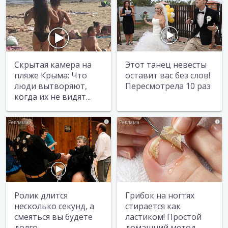
Скрытая камера на
Этот танец невесты
пляже Крыма: Что
оставит вас без слов!
люди вытворяют,
Пересмотрела 10 раз
когда их не видят...
i
i
Ролик длится
Грибок на ногтях
несколько секунд, а
стирается как
смеяться вы будете
ластиком! Простой
долго
домашний метод