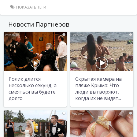
ПОКАЗАТЬ ТЕГИ
Новости Партнеров
i
i
Ролик длится
Скрытая камера на
несколько секунд, а
пляже Крыма: Что
смеяться вы будете
люди вытворяют,
долго
когда их не видят...
i
i