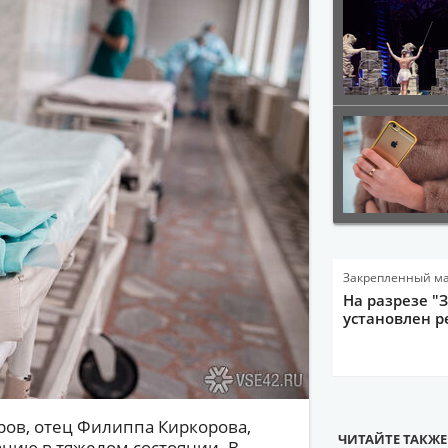
Закрепленный м
На разрезе "
установлен р
оров, отец Филиппа Киркорова,
ЧИТАЙТЕ ТАКЖЕ
цию в тяжелом состоянии. В