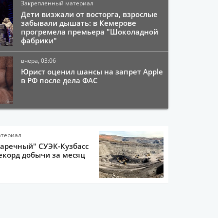
Закрепленный материал
Дети визжали от восторга, взрослые
забывали дышать: в Кемерове
прогремела премьера "Шоколадной
фабрики"
вчера, 03:06
Юрист оценил шансы на запрет Apple
в РФ после дела ФАС
атериал
Заречный" СУЭК-Кузбасс
екорд добычи за месяц