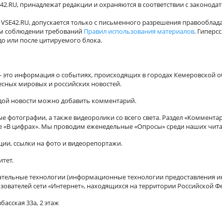
42.RU, принадлежат редакции и охраняются в соответствии с законода
VSE42.RU, допускается только с письменного разрешения правооблада
ном соблюдении требований
Правил использования материалов
. Гиперс
о или после цитируемого блока.
а - это информация о событиях, происходящих в городах Кемеровской о
есных мировых и российских новостей.
ждой новости можно добавить комментарий.
 фотографии, а также видеоролики со всего света. Раздел «Коммента
ле «В цифрах». Мы проводим еженедельные «Опросы» среди наших чита
ии, ссылки на фото и видеорепортажи.
итет.
ельные технологии (информационные технологии предоставления ин
зователей сети «Интернет», находящихся на территории Российской Ф
басская 33а, 2 этаж