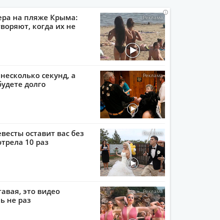
i
i
i
i
ера на пляже Крыма:
воряют, когда их не
 несколько секунд, а
будете долго
евесты оставит вас без
отрела 10 раз
тавая, это видео
ь не раз