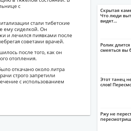
льнице с
Скрытая кам
Что люди выт
видят...
питализации стали тибетские
 ему сиделкой. Он
жи и лечился пиявками после
ебрегая советами врачей.
Ролик длится
смеяться вы 
шилось после того, как он
ного отопления.
 было откачано около литра
врачи строго запретили
Этот танец н
лечение с использованием
слов! Пересм
Ржу не перес
пересмотриш