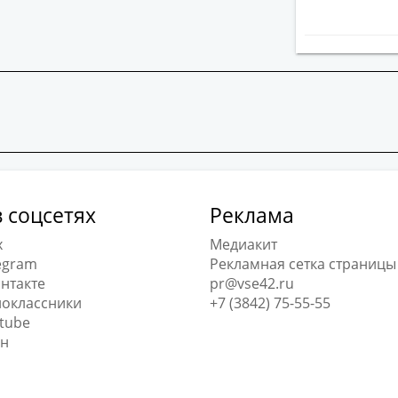
 соцсетях
Реклама
x
Медиакит
egram
Рекламная сетка страницы
нтакте
pr@vse42.ru
оклассники
+7 (3842) 75-55-55
tube
н