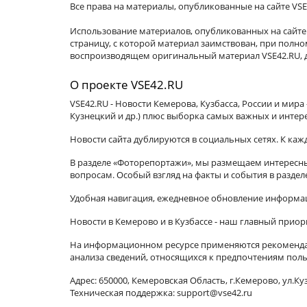
Все права на материалы, опубликованные на сайте VSE
Использование материалов, опубликованных на сайте 
страницу, с которой материал заимствован, при пол
воспроизводящем оригинальный материал VSE42.RU, д
О проекте VSE42.RU
VSE42.RU - Новости Кемерова, Кузбасса, России и мир
Кузнецкий и др.) плюс выборка самых важных и интер
Новости сайта дублируются в социальных сетях. К ка
В разделе «Фоторепортажи», мы размещаем интересные
вопросам. Особый взгляд на факты и события в разде
Удобная навигация, ежедневное обновление информац
Новости в Кемерово и в Кузбассе - наш главный приор
На информационном ресурсе применяются рекомендат
анализа сведений, относящихся к предпочтениям поль
Адрес: 650000, Кемеровская Область, г.Кемерово, ул.Куз
Техническая поддержка: support@vse42.ru